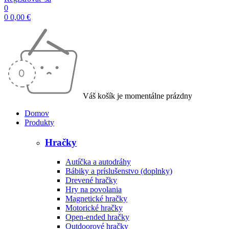
0
0
0,00
€
Váš košík je momentálne prázdny
Domov
Produkty
Hračky
Autíčka a autodráhy
Bábiky a príslušenstvo (doplnky)
Drevené hračky
Hry na povolania
Magnetické hračky
Motorické hračky
Open-ended hračky
Outdoorové hračky