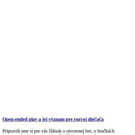
Open-ended play a jej význam pre rozvoj dieťaťa
Pripravili sme si pre vás článok o otvorenej hre, o hračkách