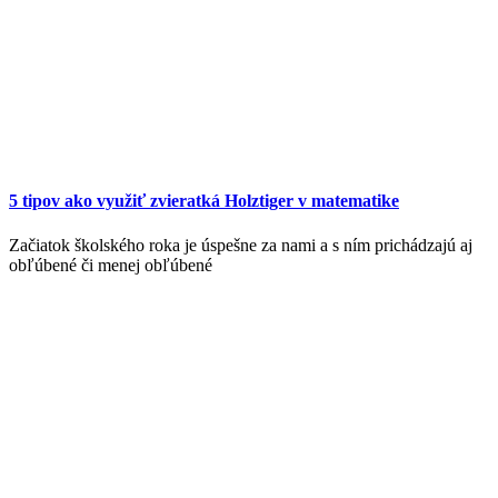
5 tipov ako využiť zvieratká Holztiger v matematike
Začiatok školského roka je úspešne za nami a s ním prichádzajú aj
obľúbené či menej obľúbené