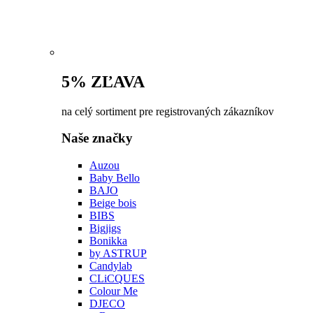
5% ZĽAVA
na celý sortiment pre registrovaných zákazníkov
Naše značky
Auzou
Baby Bello
BAJO
Beige bois
BIBS
Bigjigs
Bonikka
by ASTRUP
Candylab
CLiCQUES
Colour Me
DJECO