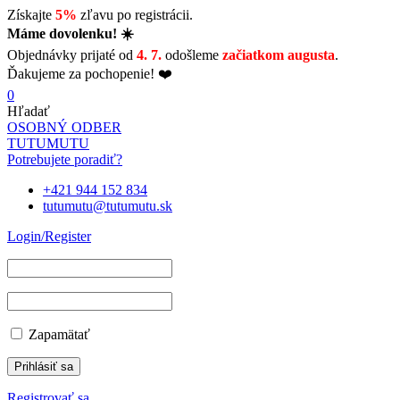
Získajte
5%
zľavu po registrácii.
Máme dovolenku! ☀️
Objednávky prijaté od
4. 7.
odošleme
začiatkom augusta
.
Ďakujeme za pochopenie! ❤️
0
Hľadať
OSOBNÝ ODBER
TUTUMUTU
Potrebujete poradiť?
+421 944 152 834
tutumutu@tutumutu.sk
Login/Register
Zapamätať
Registrovať sa