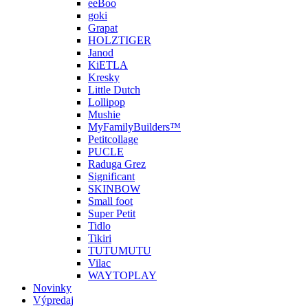
eeBoo
goki
Grapat
HOLZTIGER
Janod
KiETLA
Kresky
Little Dutch
Lollipop
Mushie
MyFamilyBuilders™
Petitcollage
PUCLE
Raduga Grez
Significant
SKINBOW
Small foot
Super Petit
Tidlo
Tikiri
TUTUMUTU
Vilac
WAYTOPLAY
Novinky
Výpredaj