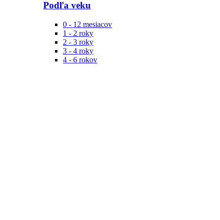
Podľa veku
0 - 12 mesiacov
1 - 2 roky
2 - 3 roky
3 - 4 roky
4 - 6 rokov