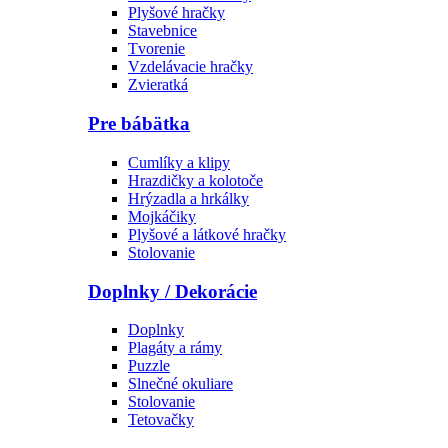
Plyšové hračky
Stavebnice
Tvorenie
Vzdelávacie hračky
Zvieratká
Pre bábätka
Cumlíky a klipy
Hrazdičky a kolotoče
Hrýzadla a hrkálky
Mojkáčiky
Plyšové a látkové hračky
Stolovanie
Doplnky / Dekorácie
Doplnky
Plagáty a rámy
Puzzle
Slnečné okuliare
Stolovanie
Tetovačky