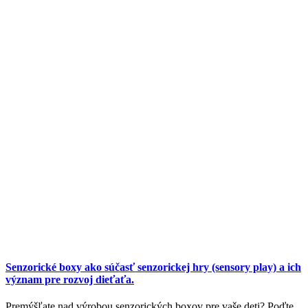
Senzorické boxy ako súčasť senzorickej hry (sensory play) a ich
význam pre rozvoj dieťaťa.
Premýšľate nad výrobou senzorických boxov pre vaše deti? Poďte