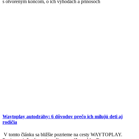
s otvoreným koncom, o ich výhodách a prínosoch
Waytoplay autodráhy: 6 dôvodov prečo ich milujú deti aj
rodičia
V tomto článku sa bližšie pozrieme na cesty WAYTOPLAY.