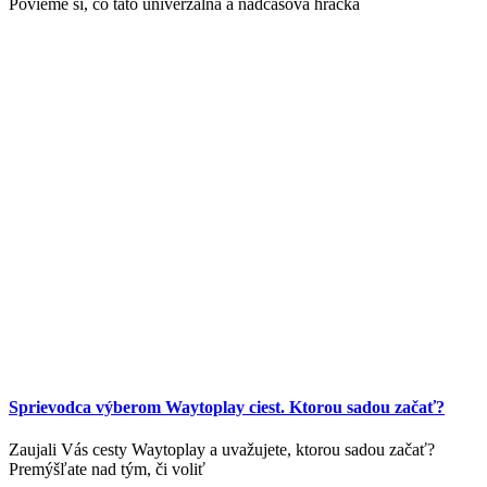
Povieme si, čo táto univerzálna a nadčasová hračka
Sprievodca výberom Waytoplay ciest. Ktorou sadou začať?
Zaujali Vás cesty Waytoplay a uvažujete, ktorou sadou začať?
Premýšľate nad tým, či voliť