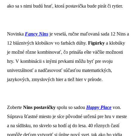
ako sa s nimi budú hrať, ktorá postavička bude pirát či rytier.
Novinka
Fancy Nins
je veselá, ručne maľovaná sada 12 Nins a
12 bláznivých klobúkov vo farbách dúhy.
Figúrky
a klobúky
je možné rôzne kombinovať, čo prináša ešte väčšie možnosti
hry. V kombinácii s inými prvkami môžu byť pre svoju
univerzálnosť a nadčasovosť súčasťou matematických,
jazykových, zmyslových hier a tiež hier v prírode.
Zoberte
Nins postavičky
spolu so sadou
Happy Place
von.
Súprava šťastné miesto je síce pôvodné určená pre hru v meste
a na sídlisku, no skvelo sa hodí aj do lesa. 40 rôznych častí
pomôže deťom vytvoriť si úplne nový svet, tak ako ho vidia