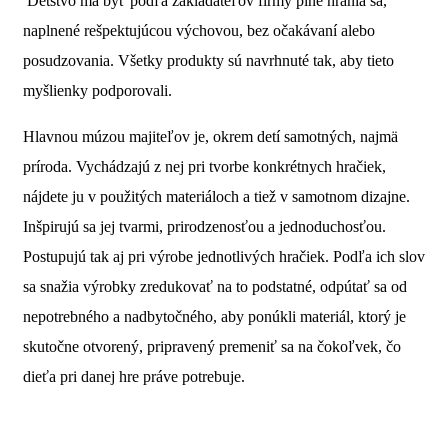
Detstvo má byť podľa zakladateľov firmy plné hrania sa,
naplnené rešpektujúcou výchovou, bez očakávaní alebo
posudzovania. Všetky produkty sú navrhnuté tak, aby tieto
myšlienky podporovali.
Hlavnou múzou majiteľov je, okrem detí samotných, najmä
príroda. Vychádzajú z nej pri tvorbe konkrétnych hračiek,
nájdete ju v použitých materiáloch a tiež v samotnom dizajne.
Inšpirujú sa jej tvarmi, prirodzenosťou a jednoduchosťou.
Postupujú tak aj pri výrobe jednotlivých hračiek. Podľa ich slov
sa snažia výrobky zredukovať na to podstatné, odpútať sa od
nepotrebného a nadbytočného, ​​aby ponúkli materiál, ktorý je
skutočne otvorený, pripravený premeniť sa na čokoľvek, čo
dieťa pri danej hre práve potrebuje.