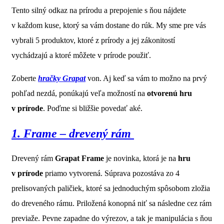
Tento silný odkaz na prírodu a prepojenie s ňou nájdete
v každom kuse, ktorý sa vám dostane do rúk. My sme pre vás
vybrali 5 produktov, ktoré z prírody a jej zákonitostí
vychádzajú a ktoré môžete v prírode použiť.
Zoberte
hračky Grapat
von. Aj keď sa vám to možno na prvý
pohľad nezdá, ponúkajú veľa možností na
otvorenú hru
v prírode
. Poďme si bližšie povedať aké.
1. Frame – drevený rám
Drevený rám
Grapat Frame
je novinka, ktorá je na
hru
v prírode
priamo vytvorená. Súprava pozostáva zo 4
prelisovaných paličiek, ktoré sa jednoduchým spôsobom zložia
do dreveného rámu. Priložená konopná niť sa následne cez rám
previaže. Pevne zapadne do výrezov, a tak je manipulácia s ňou