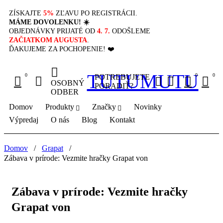
ZÍSKAJTE
5%
ZĽAVU PO REGISTRÁCII.
MÁME DOVOLENKU! ☀️
OBJEDNÁVKY PRIJATÉ OD
4. 7.
ODOŠLEME
ZAČIATKOM AUGUSTA
.
ĎAKUJEME ZA POCHOPENIE! ❤️
TUTUMUTU
0
0
0
POTREBUJETE
OSOBNÝ
PORADIŤ?
ODBER
Domov
Produkty
Značky
Novinky
Výpredaj
O nás
Blog
Kontakt
Domov
/
Grapat
/
Zábava v prírode: Vezmite hračky Grapat von
Zábava v prírode: Vezmite hračky
Grapat von