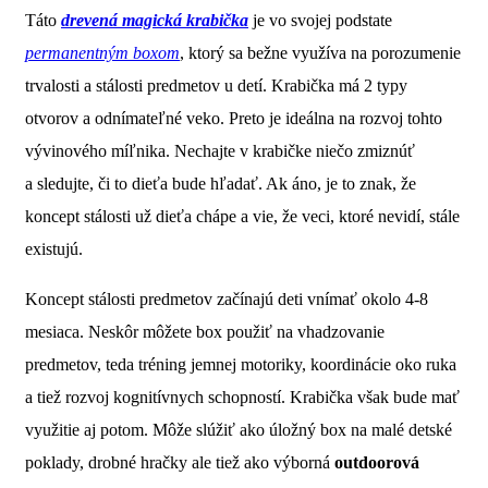
Táto
drevená magická krabička
je vo svojej podstate
permanentným boxom
, ktorý sa bežne využíva na porozumenie
trvalosti a stálosti predmetov u detí. Krabička má 2 typy
otvorov a odnímateľné veko. Preto je ideálna na rozvoj tohto
vývinového míľnika. Nechajte v krabičke niečo zmiznúť
a sledujte, či to dieťa bude hľadať. Ak áno, je to znak, že
koncept stálosti už dieťa chápe a vie, že veci, ktoré nevidí, stále
existujú.
Koncept stálosti predmetov začínajú deti vnímať okolo 4-8
mesiaca. Neskôr môžete box použiť na vhadzovanie
predmetov, teda tréning jemnej motoriky, koordinácie oko ruka
a tiež rozvoj kognitívnych schopností. Krabička však bude mať
využitie aj potom. Môže slúžiť ako úložný box na malé detské
poklady, drobné hračky ale tiež ako výborná
outdoorová