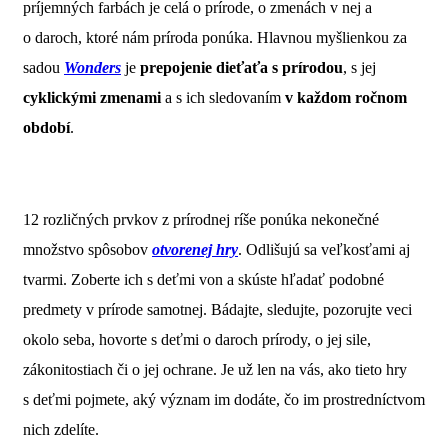
príjemných farbách je celá o prírode, o zmenách v nej a
o daroch, ktoré nám príroda ponúka. Hlavnou myšlienkou za
sadou
Wonders
je
prepojenie dieťaťa s prírodou
, s jej
cyklickými zmenami
a s ich sledovaním
v každom ročnom
období
.
12 rozličných prvkov z prírodnej ríše ponúka nekonečné
množstvo spôsobov
otvorenej hry
. Odlišujú sa veľkosťami aj
tvarmi. Zoberte ich s deťmi von a skúste hľadať podobné
predmety v prírode samotnej. Bádajte, sledujte, pozorujte veci
okolo seba, hovorte s deťmi o daroch prírody, o jej sile,
zákonitostiach či o jej ochrane. Je už len na vás, ako tieto hry
s deťmi pojmete, aký význam im dodáte, čo im prostredníctvom
nich zdelíte.