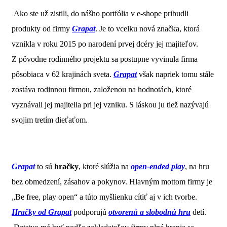
Ako ste už zistili, do nášho portfólia v e-shope pribudli
produkty od firmy
Grapat
. Je to vcelku nová značka, ktorá
vznikla v roku 2015 po narodení prvej dcéry jej majiteľov.
Z pôvodne rodinného projektu sa postupne vyvinula firma
pôsobiaca v 62 krajinách sveta.
Grapat
však napriek tomu stále
zostáva rodinnou firmou, založenou na hodnotách, ktoré
vyznávali jej majitelia pri jej vzniku. S láskou ju tiež nazývajú
svojim tretím dieťaťom.
Grapat
to sú
hračky
, ktoré slúžia na
open-ended play
, na hru
bez obmedzení, zásahov a pokynov. Hlavným mottom firmy je
„Be free, play open“ a túto myšlienku cítiť aj v ich tvorbe.
Hračky od Grapat
podporujú
otvorenú a slobodnú hru
detí.