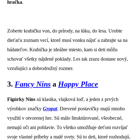
hračka
.
Zoberte krabičku von, do prírody, na lúku, do lesa. Urobte
dieťaťu zoznam vecí, ktoré musí vonku nájsť a zahrajte sa na
bádateľov. Krabička je ideálne miesto, kam si deti môžu
schovať všetky nájdené poklady. Les tak zrazu dostane nový,
vzrušujúci a dobrodružný rozmer.
3.
Fancy Nins
a
Happy Place
Figúrky Nins
sú klasika, vlajková loď, a jeden z prvých
výrobkov značky
Grapat
. Drevené postavičky majú mnoho
využití v otvorenej hre. Sú málo štruktúrované, všeobecné,
nemajú oči ani pohlavie. To všetko umožňuje deťom rozvíjať
svoje vlastné príbehy a malé svety. Sú to deti, ktoré rozhodujú,