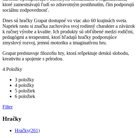
ktoré zamestnávajú ľudí so zdravotným postihnutím, čím podporujú
sociálnu zodpovednosť.
Dnes sú hračky Grapat dostupné vo viac ako 60 krajinách sveta.
Napriek rastu si značka zachováva svoj rodinný charakter a záväzok
k ručnej výrobe a kvalite.
Ich produkty sú obľúbené medzi rodičmi,
pedagógmi a terapeutmi, ktorí hľadajú hračky podporujúce
zmyslový rozvoj, jemnú motoriku a imaginatívnu hru.
Grapat predstavuje filozofiu hry, ktorá rešpektuje detskú slobodu,
kreativitu a spojenie s prírodou.
4 Položky
3 položky
4 položky
5 položiek
6 položiek
Filter
Hračky
Hračky
(261)