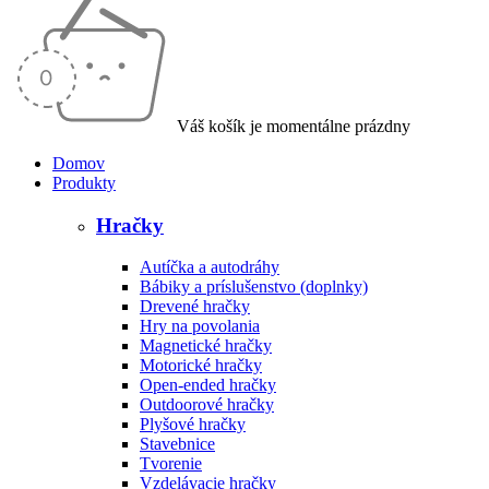
Váš košík je momentálne prázdny
Domov
Produkty
Hračky
Autíčka a autodráhy
Bábiky a príslušenstvo (doplnky)
Drevené hračky
Hry na povolania
Magnetické hračky
Motorické hračky
Open-ended hračky
Outdoorové hračky
Plyšové hračky
Stavebnice
Tvorenie
Vzdelávacie hračky