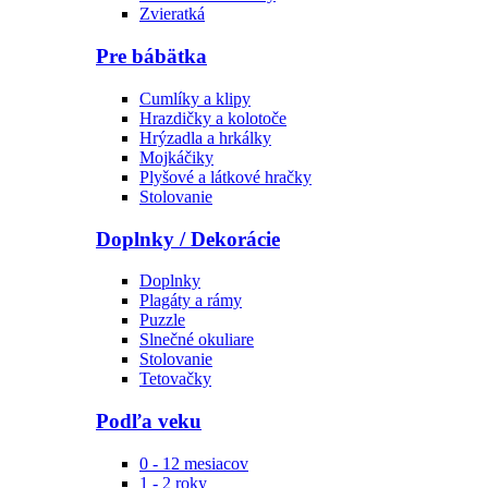
Zvieratká
Pre bábätka
Cumlíky a klipy
Hrazdičky a kolotoče
Hrýzadla a hrkálky
Mojkáčiky
Plyšové a látkové hračky
Stolovanie
Doplnky / Dekorácie
Doplnky
Plagáty a rámy
Puzzle
Slnečné okuliare
Stolovanie
Tetovačky
Podľa veku
0 - 12 mesiacov
1 - 2 roky