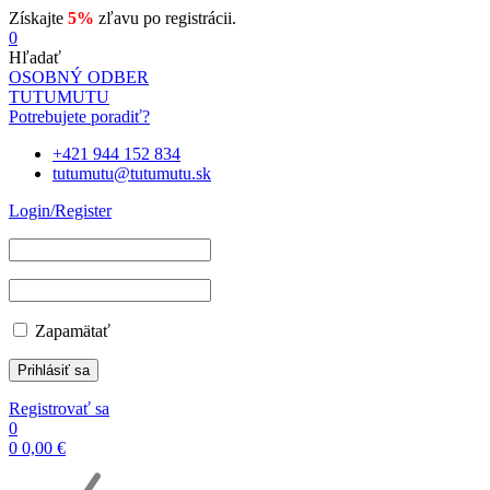
Získajte
5%
zľavu po registrácii.
0
Hľadať
OSOBNÝ ODBER
TUTUMUTU
Potrebujete poradiť?
+421 944 152 834
tutumutu@tutumutu.sk
Login/Register
Zapamätať
Registrovať sa
0
0
0,00
€