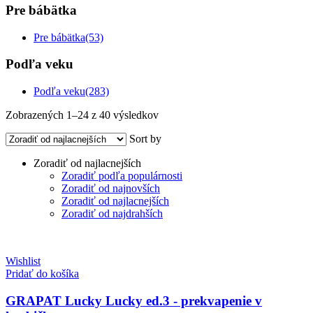
Pre bábätka
Pre bábätka
(53)
Podľa veku
Podľa veku
(283)
Zoradené
Zobrazených 1–24 z 40 výsledkov
podľa
Sort by
ceny:
od
Zoradiť od najlacnejších
najnižšej
Zoradiť podľa populárnosti
po
Zoradiť od najnovších
najvyššiu
Zoradiť od najlacnejších
Zoradiť od najdrahších
Wishlist
Pridať do košíka
GRAPAT Lucky Lucky ed.3 - prekvapenie v