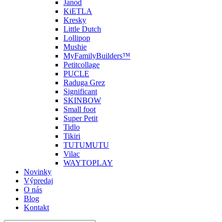
Janod
KiETLA
Kresky
Little Dutch
Lollipop
Mushie
MyFamilyBuilders™
Petitcollage
PUCLE
Raduga Grez
Significant
SKINBOW
Small foot
Super Petit
Tidlo
Tikiri
TUTUMUTU
Vilac
WAYTOPLAY
Novinky
Výpredaj
O nás
Blog
Kontakt