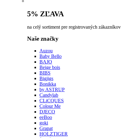
5% ZĽAVA
na celý sortiment pre registrovaných zákazníkov
Naše značky
Auzou
Baby Bello
BAJO
Beige bois
BIBS
Bigjigs
Bonikka
by ASTRUP
Candylab
CLiCQUES
Colour Me
DJECO
eeBoo
goki
Grapat
HOLZTIGER