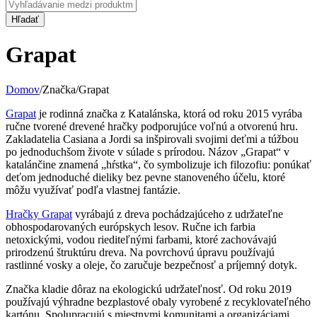
Grapat
Domov
/
Značka
/
Grapat
Grapat
je rodinná značka z Katalánska, ktorá od roku 2015 vyrába
ručne tvorené drevené hračky podporujúce voľnú a otvorenú hru.
Zakladatelia Casiana a Jordi sa inšpirovali svojimi deťmi a túžbou
po jednoduchšom živote v súlade s prírodou.
Názov „Grapat“ v
katalánčine znamená „hŕstka“, čo symbolizuje ich filozofiu: ponúkať
deťom jednoduché dieliky bez pevne stanoveného účelu, ktoré
môžu využívať podľa vlastnej fantázie.
Hračky Grapat
vyrábajú z dreva pochádzajúceho z udržateľne
obhospodarovaných európskych lesov.
Ručne ich farbia
netoxickými, vodou riediteľnými farbami, ktoré zachovávajú
prirodzenú štruktúru dreva.
Na povrchovú úpravu používajú
rastlinné vosky a oleje, čo zaručuje bezpečnosť a príjemný dotyk.
Značka kladie dôraz na ekologickú udržateľnosť.
Od roku 2019
používajú výhradne bezplastové obaly vyrobené z recyklovateľného
kartónu.
Spolupracujú s miestnymi komunitami a organizáciami,