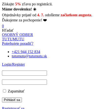
Získajte
5%
zľavu po registrácii.
Máme dovolenku! ☀️
Objednávky prijaté od
4. 7.
odošleme
začiatkom augusta
.
Ďakujeme za pochopenie! ❤️
0
Hľadať
OSOBNÝ ODBER
TUTUMUTU
Potrebujete poradiť?
+421 944 152 834
tutumutu@tutumutu.sk
Login/Register
Zapamätať
Registrovať sa