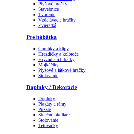
Plyšové hračky
Stavebnice
Tvorenie
Vzdelávacie hračky
Zvieratká
Pre bábätka
Cumlíky a klipy
Hrazdičky a kolotoče
Hrýzadla a hrkálky
Mojkáčiky
Plyšové a látkové hračky
Stolovanie
Doplnky / Dekorácie
Doplnky
Plagáty a rámy
Puzzle
Slnečné okuliare
Stolovanie
Tetovačky