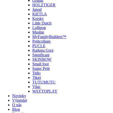
Grapat
HOLZTIGER
Janod
KiETLA
Kresky
Little Dutch
Lollipop
Mushie
MyFamilyBuilders™
Petitcollage
PUCLE
Raduga Grez
Significant
SKINBOW
Small foot
Super Petit
Tidlo
Tikiri
TUTUMUTU
Vilac
WAYTOPLAY
Novinky
Výpredaj
O nás
Blog