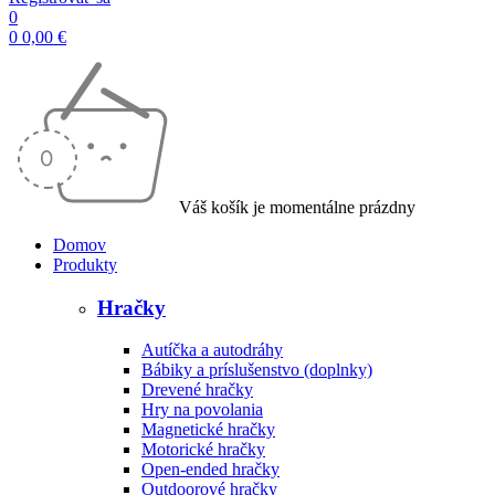
0
0
0,00
€
Váš košík je momentálne prázdny
Domov
Produkty
Hračky
Autíčka a autodráhy
Bábiky a príslušenstvo (doplnky)
Drevené hračky
Hry na povolania
Magnetické hračky
Motorické hračky
Open-ended hračky
Outdoorové hračky