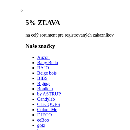
5% ZĽAVA
na celý sortiment pre registrovaných zákazníkov
Naše značky
Auzou
Baby Bello
BAJO
Beige bois
BIBS
Bigjigs
Bonikka
by ASTRUP
Candylab
CLiCQUES
Colour Me
DJECO
eeBoo
goki