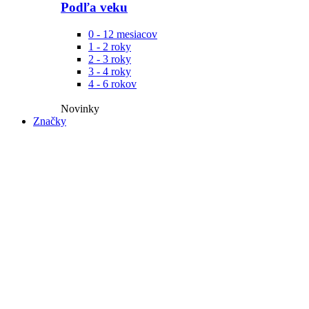
Podľa veku
0 - 12 mesiacov
1 - 2 roky
2 - 3 roky
3 - 4 roky
4 - 6 rokov
Novinky​
Značky