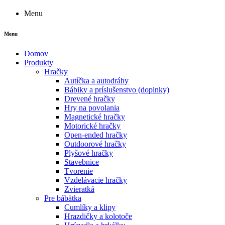
Menu
Menu
Domov
Produkty
Hračky
Autíčka a autodráhy
Bábiky a príslušenstvo (doplnky)
Drevené hračky
Hry na povolania
Magnetické hračky
Motorické hračky
Open-ended hračky
Outdoorové hračky
Plyšové hračky
Stavebnice
Tvorenie
Vzdelávacie hračky
Zvieratká
Pre bábätka
Cumlíky a klipy
Hrazdičky a kolotoče