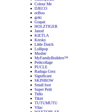
Colour Me
DJECO
eeBoo
goki
Grapat
HOLZTIGER
Janod
KiETLA
Kresky
Little Dutch
Lollipop
Mushie
MyFamilyBuilders™
Petitcollage
PUCLE
Raduga Grez
Significant
SKINBOW
Small foot
Super Petit
Tidlo
Tikiri
TUTUMUTU
Vilac
WAYTOPLAY