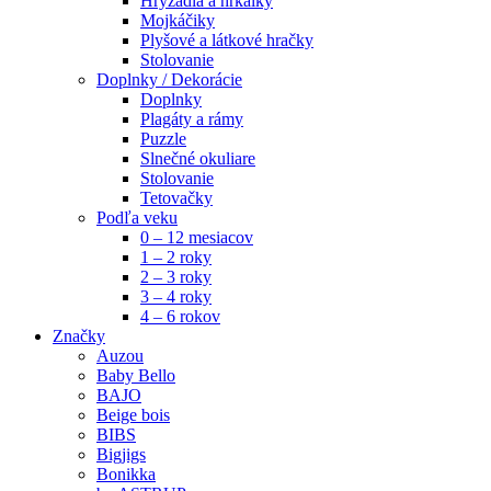
Hrýzadla a hrkálky
Mojkáčiky
Plyšové a látkové hračky
Stolovanie
Doplnky / Dekorácie
Doplnky
Plagáty a rámy
Puzzle
Slnečné okuliare
Stolovanie
Tetovačky
Podľa veku
0 – 12 mesiacov
1 – 2 roky
2 – 3 roky
3 – 4 roky
4 – 6 rokov
Značky
Auzou
Baby Bello
BAJO
Beige bois
BIBS
Bigjigs
Bonikka