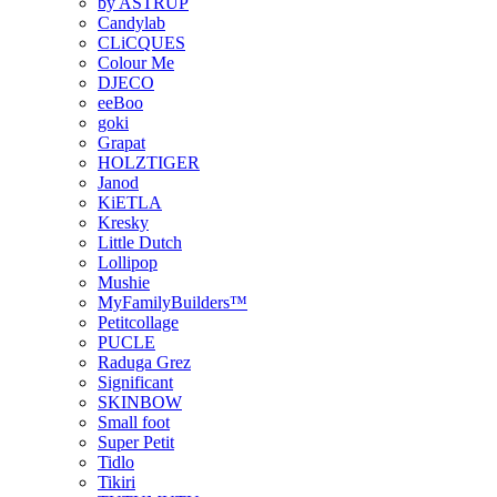
by ASTRUP
Candylab
CLiCQUES
Colour Me
DJECO
eeBoo
goki
Grapat
HOLZTIGER
Janod
KiETLA
Kresky
Little Dutch
Lollipop
Mushie
MyFamilyBuilders™
Petitcollage
PUCLE
Raduga Grez
Significant
SKINBOW
Small foot
Super Petit
Tidlo
Tikiri