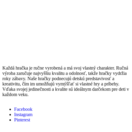
Každá hračka je ručne vyrobená a má svoj vlastný charakter. Ručná
výroba zaručuje najvyššiu kvalitu a odolnosť, takže hračky vydržia
roky zábavy. Naše hračky podnecujú detskú predstavivosť a
kreativitu, čím im umožňujú vymýšľať si vlastné hry a príbehy.
Vďaka svojej jedinečnosti a kvalite sú ideálnym darčekom pre deti v
každom veku.
Facebook
Instagram
Pinterest