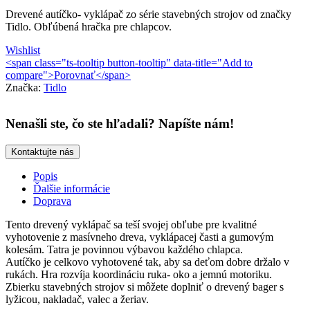
Drevené autíčko- vyklápač zo série stavebných strojov od značky
Tidlo. Obľúbená hračka pre chlapcov.
Wishlist
<span class="ts-tooltip button-tooltip" data-title="Add to
compare">Porovnať</span>
Značka:
Tidlo
Nenašli ste, čo ste hľadali? Napíšte nám!
Kontaktujte nás
Popis
Ďalšie informácie
Doprava
Tento drevený vyklápač sa teší svojej obľube pre kvalitné
vyhotovenie z masívneho dreva, vyklápacej časti a gumovým
kolesám. Tatra je povinnou výbavou každého chlapca.
Autíčko je celkovo vyhotovené tak, aby sa deťom dobre držalo v
rukách. Hra rozvíja koordináciu ruka- oko a jemnú motoriku.
Zbierku stavebných strojov si môžete doplniť o drevený bager s
lyžicou, nakladač, valec a žeriav.