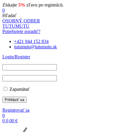
Získajte
5%
zľavu po registrácii.
0
Hľadať
OSOBNÝ ODBER
TUTUMUTU
Potrebujete poradiť?
+421 944 152 834
tutumutu@tutumutu.sk
Login/Register
Zapamätať
Registrovať sa
0
0
0,00
€