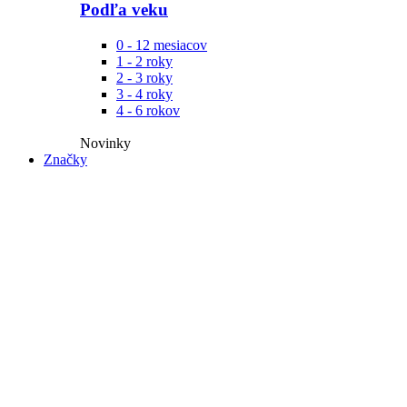
Podľa veku
0 - 12 mesiacov
1 - 2 roky
2 - 3 roky
3 - 4 roky
4 - 6 rokov
Novinky​
Značky