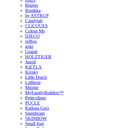
BIBS
Bigjigs
Bonikka
by ASTRUP
Candylab
CLiCQUES
Colour Me
DJECO
eeBoo
goki
Grapat
HOLZTIGER
Janod
KiETLA
Kresky
Little Dutch
Lollipop
Mushie
MyFamilyBuilders™
Petitcollage
PUCLE
Raduga Grez
Significant
SKINBOW
Small foot