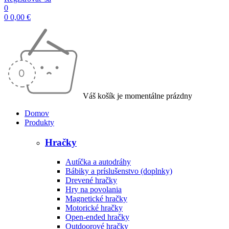
0
0
0,00
€
Váš košík je momentálne prázdny
Domov
Produkty
Hračky
Autíčka a autodráhy
Bábiky a príslušenstvo (doplnky)
Drevené hračky
Hry na povolania
Magnetické hračky
Motorické hračky
Open-ended hračky
Outdoorové hračky