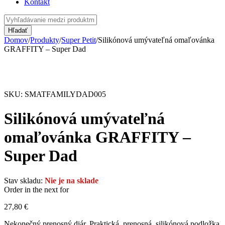
Kontakt
Domov
/
Produkty
/
Super Petit
/
Silikónová umývateľná omaľovánka
GRAFFITY – Super Dad
Vypredané
SKU:
SMATFAMILYDAD005
Silikónová umývateľná
omaľovánka GRAFFITY –
Super Dad
Stav skladu:
Nie je na sklade
Order in the next
for
27,80
€
Nekonečný prenosný diár. Praktická, prenosná, silikónová podložka