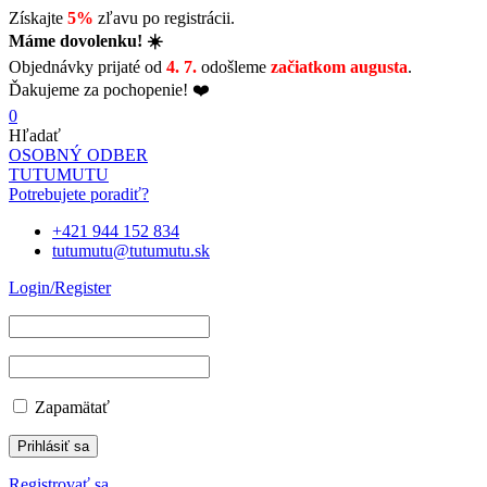
Získajte
5%
zľavu po registrácii.
Máme dovolenku! ☀️
Objednávky prijaté od
4. 7.
odošleme
začiatkom augusta
.
Ďakujeme za pochopenie! ❤️
0
Hľadať
OSOBNÝ ODBER
TUTUMUTU
Potrebujete poradiť?
+421 944 152 834
tutumutu@tutumutu.sk
Login/Register
Zapamätať
Registrovať sa