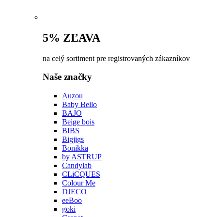
5% ZĽAVA
na celý sortiment pre registrovaných zákazníkov
Naše značky
Auzou
Baby Bello
BAJO
Beige bois
BIBS
Bigjigs
Bonikka
by ASTRUP
Candylab
CLiCQUES
Colour Me
DJECO
eeBoo
goki