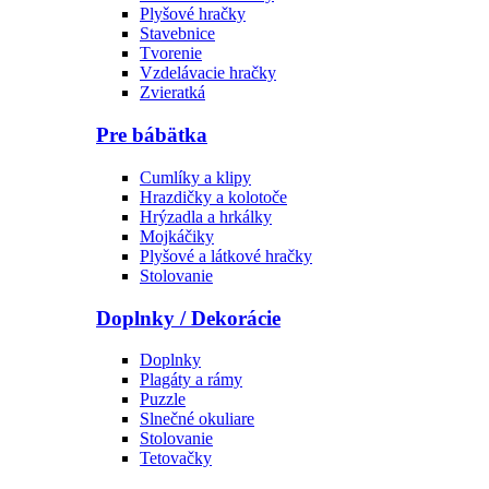
Plyšové hračky
Stavebnice
Tvorenie
Vzdelávacie hračky
Zvieratká
Pre bábätka
Cumlíky a klipy
Hrazdičky a kolotoče
Hrýzadla a hrkálky
Mojkáčiky
Plyšové a látkové hračky
Stolovanie
Doplnky / Dekorácie
Doplnky
Plagáty a rámy
Puzzle
Slnečné okuliare
Stolovanie
Tetovačky