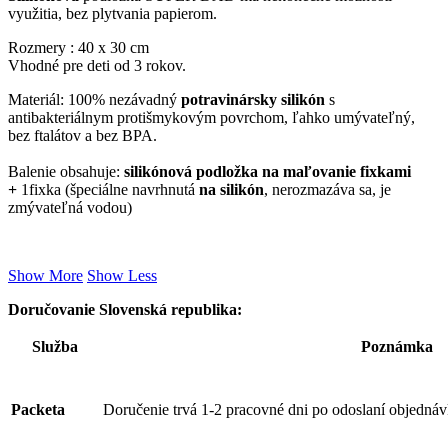
využitia, bez plytvania papierom.
Rozmery : 40 x 30 cm
Vhodné pre deti od 3 rokov.
Materiál: 100% nezávadný
potravinársky silikón
s
antibakteriálnym protišmykovým povrchom, ľahko umývateľný,
bez ftalátov a bez BPA.
Balenie obsahuje:
silikónová podložka na maľovanie fixkami
+
1fixka
(špeciálne navrhnutá
na silikón
, nerozmazáva sa, je
zmývateľná vodou)
Show More
Show Less
Doručovanie Slovenská republika:
Služba
Poznámka
Packeta
Doručenie trvá 1-2 pracovné dni po odoslaní objednáv