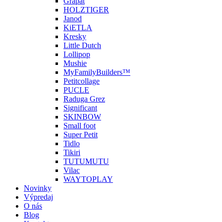
Grapat
HOLZTIGER
Janod
KiETLA
Kresky
Little Dutch
Lollipop
Mushie
MyFamilyBuilders™
Petitcollage
PUCLE
Raduga Grez
Significant
SKINBOW
Small foot
Super Petit
Tidlo
Tikiri
TUTUMUTU
Vilac
WAYTOPLAY
Novinky
Výpredaj
O nás
Blog