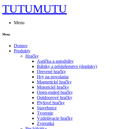
TUTUMUTU
Menu
Menu
Domov
Produkty
Hračky
Autíčka a autodráhy
Bábiky a príslušenstvo (doplnky)
Drevené hračky
Hry na povolania
Magnetické hračky
Motorické hračky
Open-ended hračky
Outdoorové hračky
Plyšové hračky
Stavebnice
Tvorenie
Vzdelávacie hračky
Zvieratká
Pre bábätka