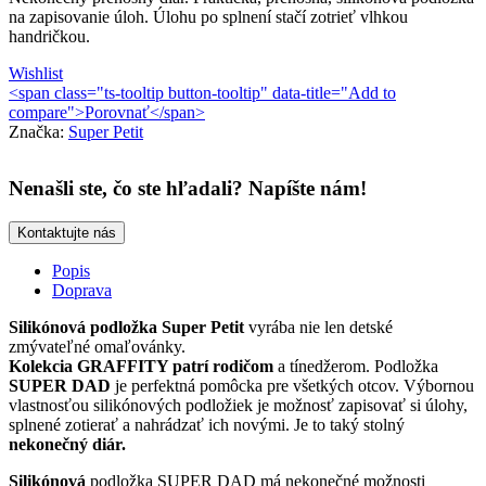
na zapisovanie úloh. Úlohu po splnení stačí zotrieť vlhkou
handričkou.
Wishlist
<span class="ts-tooltip button-tooltip" data-title="Add to
compare">Porovnať</span>
Značka:
Super Petit
Nenašli ste, čo ste hľadali? Napíšte nám!
Kontaktujte nás
Popis
Doprava
Silikónová podložka
Super Petit
vyrába nie len detské
zmývateľné omaľovánky.
Kolekcia GRAFFITY patrí rodičom
a tínedžerom. Podložka
SUPER DAD
je perfektná pomôcka pre všetkých otcov. Výbornou
vlastnosťou silikónových podložiek je možnosť zapisovať si úlohy,
splnené zotierať a nahrádzať ich novými. Je to taký stolný
nekonečný diár.
Silikónová
podložka SUPER DAD
má nekonečné možnosti