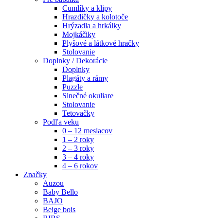
Cumlíky a klipy
Hrazdičky a kolotoče
Hrýzadla a hrkálky
Mojkáčiky
Plyšové a látkové hračky
Stolovanie
Doplnky / Dekorácie
Doplnky
Plagáty a rámy
Puzzle
Slnečné okuliare
Stolovanie
Tetovačky
Podľa veku
0 – 12 mesiacov
1 – 2 roky
2 – 3 roky
3 – 4 roky
4 – 6 rokov
Značky
Auzou
Baby Bello
BAJO
Beige bois