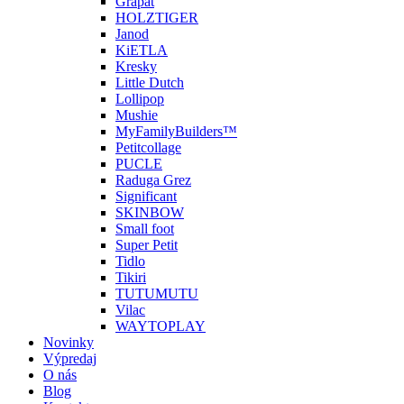
Grapat
HOLZTIGER
Janod
KiETLA
Kresky
Little Dutch
Lollipop
Mushie
MyFamilyBuilders™
Petitcollage
PUCLE
Raduga Grez
Significant
SKINBOW
Small foot
Super Petit
Tidlo
Tikiri
TUTUMUTU
Vilac
WAYTOPLAY
Novinky
Výpredaj
O nás
Blog