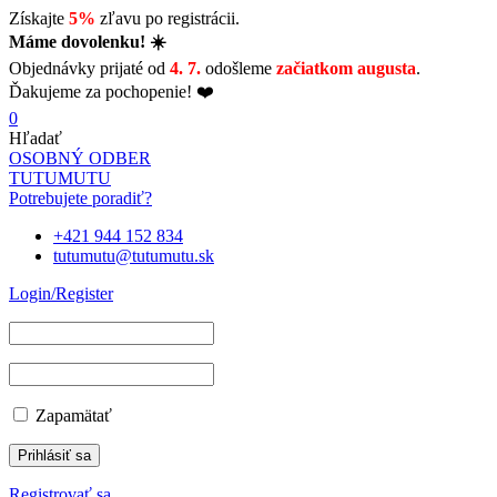
Získajte
5%
zľavu po registrácii.
Máme dovolenku! ☀️
Objednávky prijaté od
4. 7.
odošleme
začiatkom augusta
.
Ďakujeme za pochopenie! ❤️
0
Hľadať
OSOBNÝ ODBER
TUTUMUTU
Potrebujete poradiť?
+421 944 152 834
tutumutu@tutumutu.sk
Login/Register
Zapamätať
Registrovať sa