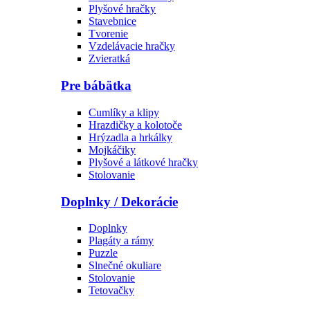
Plyšové hračky
Stavebnice
Tvorenie
Vzdelávacie hračky
Zvieratká
Pre bábätka
Cumlíky a klipy
Hrazdičky a kolotoče
Hrýzadla a hrkálky
Mojkáčiky
Plyšové a látkové hračky
Stolovanie
Doplnky / Dekorácie
Doplnky
Plagáty a rámy
Puzzle
Slnečné okuliare
Stolovanie
Tetovačky