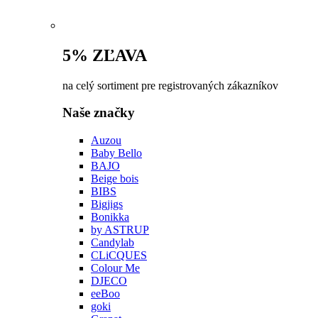
5% ZĽAVA
na celý sortiment pre registrovaných zákazníkov
Naše značky
Auzou
Baby Bello
BAJO
Beige bois
BIBS
Bigjigs
Bonikka
by ASTRUP
Candylab
CLiCQUES
Colour Me
DJECO
eeBoo
goki