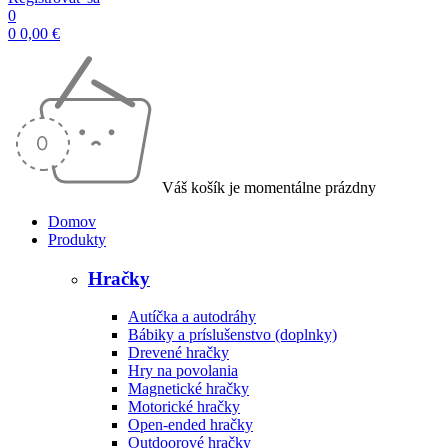
0
0
0,00
€
Váš košík je momentálne prázdny
Domov
Produkty
Hračky
Autíčka a autodráhy
Bábiky a príslušenstvo (doplnky)
Drevené hračky
Hry na povolania
Magnetické hračky
Motorické hračky
Open-ended hračky
Outdoorové hračky