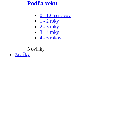
Podľa veku
0 - 12 mesiacov
1 - 2 roky
2 - 3 roky
3 - 4 roky
4 - 6 rokov
Novinky​
Značky