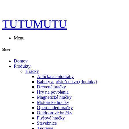
TUTUMUTU
Menu
Menu
Domov
Produkty
Hračky
Autíčka a autodráhy
Bábiky a príslušenstvo (doplnky)
Drevené hračky
Hry na povolania
Magnetické hračky
Motorické hračky
Open-ended hračky
Outdoorové hračky
Plyšové hračky
Stavebnice
Tvorenie