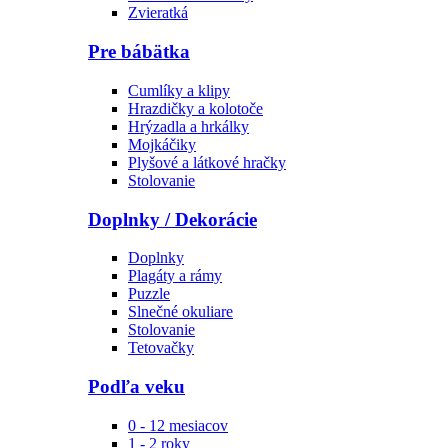
Zvieratká
Pre bábätka
Cumlíky a klipy
Hrazdičky a kolotoče
Hrýzadla a hrkálky
Mojkáčiky
Plyšové a látkové hračky
Stolovanie
Doplnky / Dekorácie
Doplnky
Plagáty a rámy
Puzzle
Slnečné okuliare
Stolovanie
Tetovačky
Podľa veku
0 - 12 mesiacov
1 - 2 roky