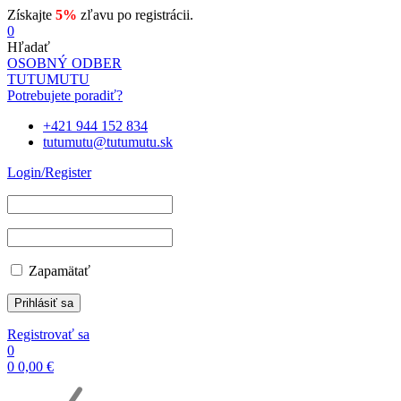
Získajte
5%
zľavu po registrácii.
0
Hľadať
OSOBNÝ ODBER
TUTUMUTU
Potrebujete poradiť?
+421 944 152 834
tutumutu@tutumutu.sk
Login/Register
Zapamätať
Registrovať sa
0
0
0,00
€