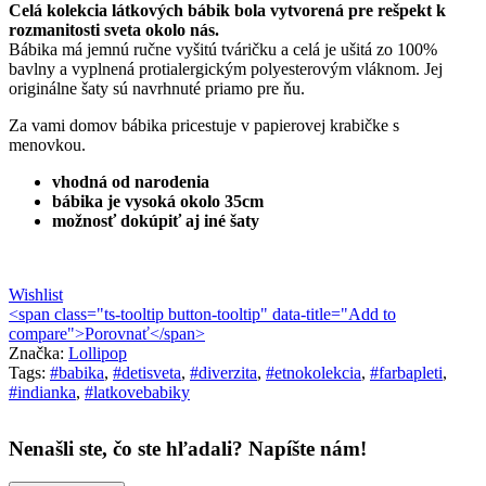
Celá kolekcia látkových bábik bola vytvorená pre rešpekt k
rozmanitosti sveta okolo nás.
Bábika má jemnú ručne vyšitú tváričku a celá je ušitá zo 100%
bavlny a vyplnená protialergickým polyesterovým vláknom. Jej
originálne šaty sú navrhnuté priamo pre ňu.
Za vami domov bábika pricestuje v papierovej krabičke s
menovkou.
vhodná od narodenia
bábika je vysoká okolo 35cm
možnosť dokúpiť aj iné šaty
Wishlist
<span class="ts-tooltip button-tooltip" data-title="Add to
compare">Porovnať</span>
Značka:
Lollipop
Tags:
#babika
,
#detisveta
,
#diverzita
,
#etnokolekcia
,
#farbapleti
,
#indianka
,
#latkovebabiky
Nenašli ste, čo ste hľadali? Napíšte nám!