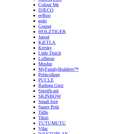
Colour Me
DJECO
eeBoo
goki
Grapat
HOLZTIGER
Janod
KiETLA
Kresky
Little Dutch
Lollipop
Mushie
MyFamilyBuilders™
Petitcollage
PUCLE
Raduga Grez
Significant
SKINBOW
Small foot
Super Petit
Tidlo
Tikiri
TUTUMUTU
Vilac
WAYTOPLAY