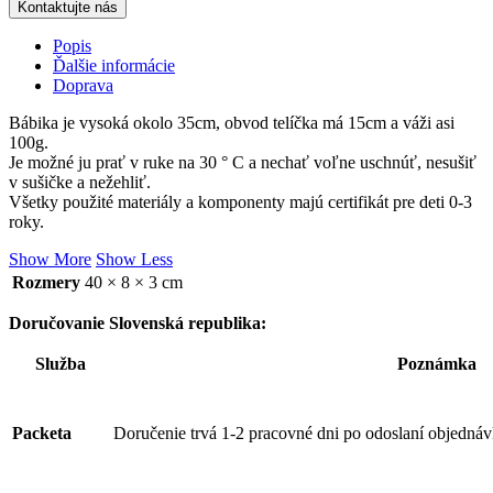
Kontaktujte nás
Popis
Ďalšie informácie
Doprava
Bábika je vysoká okolo 35cm, obvod telíčka má 15cm a váži asi
100g.
Je možné ju prať v ruke na 30 ° C a nechať voľne uschnúť, nesušiť
v sušičke a nežehliť.
Všetky použité materiály a komponenty majú certifikát pre deti 0-3
roky.
Show More
Show Less
Rozmery
40 × 8 × 3 cm
Doručovanie Slovenská republika:
Služba
Poznámka
Packeta
Doručenie trvá 1-2 pracovné dni po odoslaní objednáv