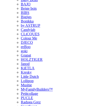
BAJO
Beige bois
BIBS
Bigjigs
Bonikka
by ASTRUP
Candylab
CLiCQUES
Colour Me
DJECO
eeBoo
goki
Grapat
HOLZTIGER
Janod
KiETLA
Kresky
Little Dutch
Lollipop
Mushie
MyFamilyBuilders™
Petitcollage
PUCLE
Raduga Grez