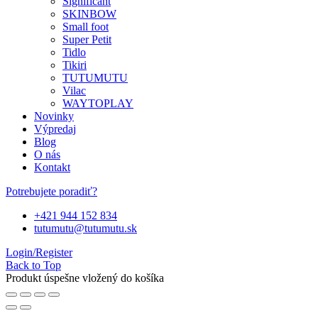
Significant
SKINBOW
Small foot
Super Petit
Tidlo
Tikiri
TUTUMUTU
Vilac
WAYTOPLAY
Novinky
Výpredaj
Blog
O nás
Kontakt
Potrebujete poradiť?
+421 944 152 834
tutumutu@tutumutu.sk
Login/Register
Back to Top
Produkt úspešne vložený do košíka