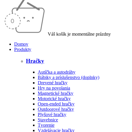
Váš košík je momentálne prázdny
Domov
Produkty
Hračky
Autíčka a autodráhy
Bábiky a príslušenstvo (doplnky)
Drevené hračky
Hry na povolania
Magnetické hračky
Motorické hračky
Open-ended hračky
Outdoorové hračky
Plyšové hračky
Stavebnice
Tvorenie
Vzdelávacie hračky