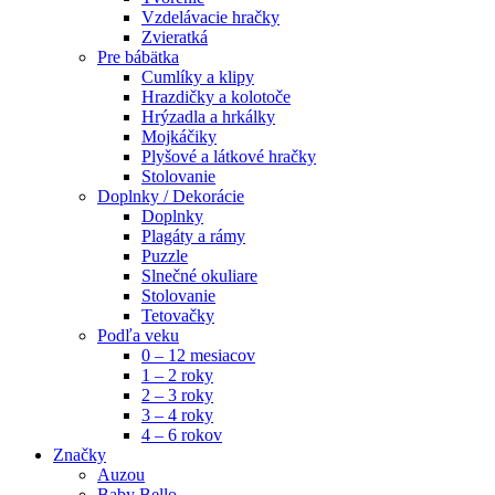
Vzdelávacie hračky
Zvieratká
Pre bábätka
Cumlíky a klipy
Hrazdičky a kolotoče
Hrýzadla a hrkálky
Mojkáčiky
Plyšové a látkové hračky
Stolovanie
Doplnky / Dekorácie
Doplnky
Plagáty a rámy
Puzzle
Slnečné okuliare
Stolovanie
Tetovačky
Podľa veku
0 – 12 mesiacov
1 – 2 roky
2 – 3 roky
3 – 4 roky
4 – 6 rokov
Značky
Auzou
Baby Bello