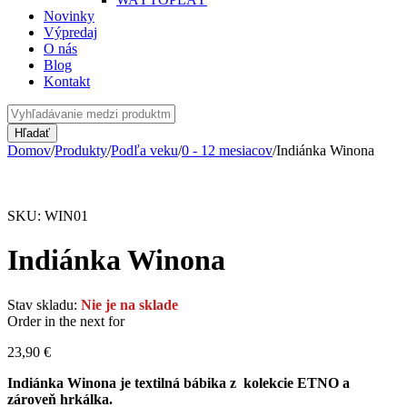
Novinky
Výpredaj
O nás
Blog
Kontakt
Domov
/
Produkty
/
Podľa veku
/
0 - 12 mesiacov
/
Indiánka Winona
Vypredané
SKU:
WIN01
Indiánka Winona
Stav skladu:
Nie je na sklade
Order in the next
for
23,90
€
Indiánka Winona je textilná bábika z kolekcie ETNO a
zároveň hrkálka.