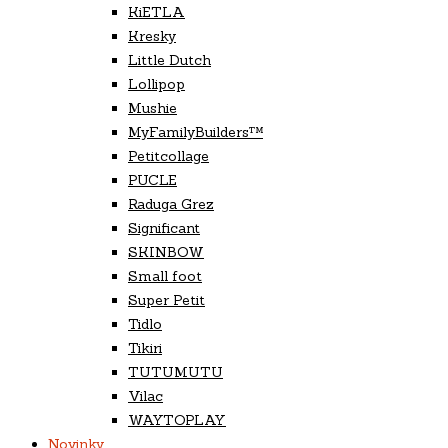
KiETLA
Kresky
Little Dutch
Lollipop
Mushie
MyFamilyBuilders™
Petitcollage
PUCLE
Raduga Grez
Significant
SKINBOW
Small foot
Super Petit
Tidlo
Tikiri
TUTUMUTU
Vilac
WAYTOPLAY
Novinky