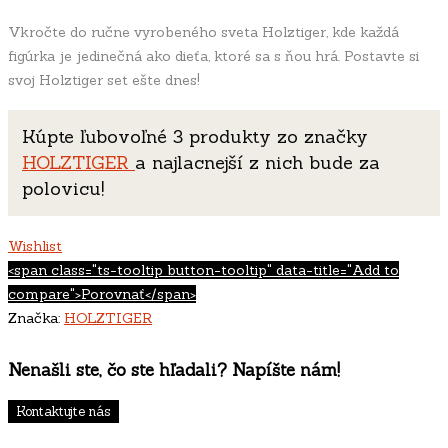
Vkročte do ručne vyrobeného sveta Holztiger, kde každá
figúrka je jedinečná ako dieťa, ktoré sa s ňou hrá. Postavte si
svoj Holztiger set ešte dnes!
Kúpte ľubovoľné 3 produkty zo značky
HOLZTIGER
a najlacnejší z nich bude za
polovicu!
Wishlist
<span class="ts-tooltip button-tooltip" data-title="Add to
compare">Porovnať</span>
Značka:
HOLZTIGER
Nenašli ste, čo ste hľadali? Napíšte nám!
Kontaktujte nás