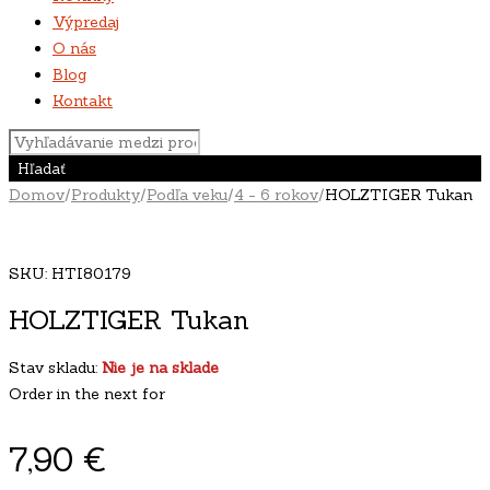
Výpredaj
O nás
Blog
Kontakt
Domov
/
Produkty
/
Podľa veku
/
4 - 6 rokov
/
HOLZTIGER Tukan
Vypredané
SKU:
HTI80179
HOLZTIGER Tukan
Stav skladu:
Nie je na sklade
Order in the next
for
7,90
€