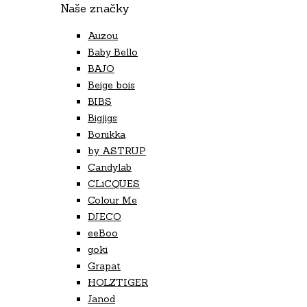
Naše značky
Auzou
Baby Bello
BAJO
Beige bois
BIBS
Bigjigs
Bonikka
by ASTRUP
Candylab
CLiCQUES
Colour Me
DJECO
eeBoo
goki
Grapat
HOLZTIGER
Janod