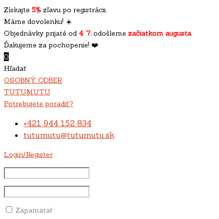
Získajte
5%
zľavu po registrácii.
Máme dovolenku! ☀️
Objednávky prijaté od
4. 7.
odošleme
začiatkom augusta
.
Ďakujeme za pochopenie! ❤️
0
Hľadať
OSOBNÝ ODBER
TUTUMUTU
Potrebujete poradiť?
+421 944 152 834
tutumutu@tutumutu.sk
Login/Register
Zapamätať