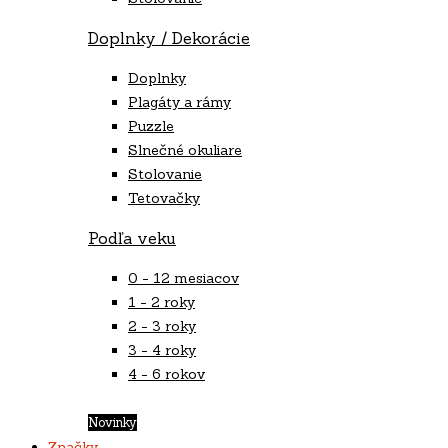
Doplnky / Dekorácie
Doplnky
Plagáty a rámy
Puzzle
Slnečné okuliare
Stolovanie
Tetovačky
Podľa veku
0 - 12 mesiacov
1 - 2 roky
2 - 3 roky
3 - 4 roky
4 - 6 rokov
Novinky​
Značky