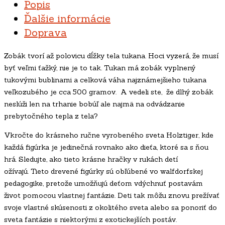
Popis
Ďalšie informácie
Doprava
Zobák tvorí až polovicu dĺžky tela tukana. Hoci vyzerá, že musí
byť veľmi ťažký, nie je to tak. Tukan má zobák vyplnený
tukovými bublinami a celková váha najznámejšieho tukana
veľkozubého je cca 500 gramov. A vedeli ste, že dlhý zobák
neslúži len na trhanie bobúľ ale najmä na odvádzanie
prebytočného tepla z tela?
Vkročte do krásneho ručne vyrobeného sveta
Holztiger
, kde
každá figúrka je jedinečná rovnako ako dieťa, ktoré sa s ňou
hrá. Sledujte, ako tieto krásne hračky v rukách detí
ožívajú. Tieto drevené figúrky sú obľúbené vo walfdorfskej
pedagogike, pretože umožňujú deťom vdýchnuť postavám
život pomocou vlastnej fantázie. Deti tak môžu znovu prežívať
svoje vlastné skúsenosti z okolitého sveta alebo sa ponoriť do
sveta fantázie s niektorými z exotickejších postáv.