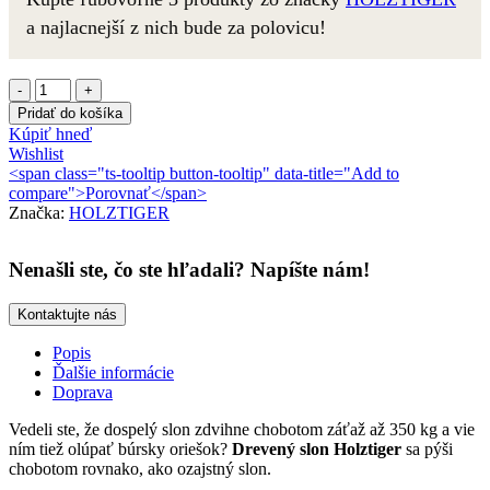
a najlacnejší z nich bude za polovicu!
množstvo
HOLZTIGER
Pridať do košíka
Slonica
Kúpiť hneď
so
Wishlist
zdvihnutým
<span class="ts-tooltip button-tooltip" data-title="Add to
chobotom
compare">Porovnať</span>
Značka:
HOLZTIGER
Nenašli ste, čo ste hľadali? Napíšte nám!
Kontaktujte nás
Popis
Ďalšie informácie
Doprava
Vedeli ste, že dospelý slon zdvihne chobotom záťaž až 350 kg a vie
ním tiež olúpať búrsky oriešok?
Drevený slon Holztiger
sa pýši
chobotom rovnako, ako ozajstný slon.