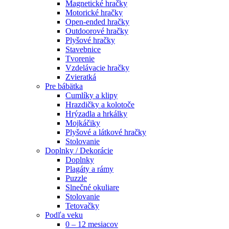
Magnetické hračky
Motorické hračky
Open-ended hračky
Outdoorové hračky
Plyšové hračky
Stavebnice
Tvorenie
Vzdelávacie hračky
Zvieratká
Pre bábätka
Cumlíky a klipy
Hrazdičky a kolotoče
Hrýzadla a hrkálky
Mojkáčiky
Plyšové a látkové hračky
Stolovanie
Doplnky / Dekorácie
Doplnky
Plagáty a rámy
Puzzle
Slnečné okuliare
Stolovanie
Tetovačky
Podľa veku
0 – 12 mesiacov