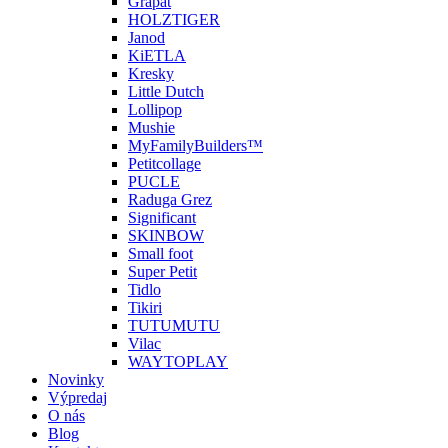
Grapat
HOLZTIGER
Janod
KiETLA
Kresky
Little Dutch
Lollipop
Mushie
MyFamilyBuilders™
Petitcollage
PUCLE
Raduga Grez
Significant
SKINBOW
Small foot
Super Petit
Tidlo
Tikiri
TUTUMUTU
Vilac
WAYTOPLAY
Novinky
Výpredaj
O nás
Blog