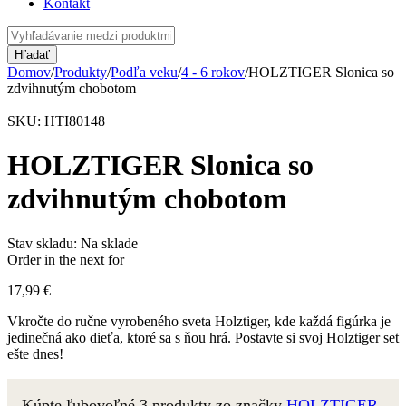
Kontakt
Domov
/
Produkty
/
Podľa veku
/
4 - 6 rokov
/
HOLZTIGER Slonica so
zdvihnutým chobotom
SKU:
HTI80148
HOLZTIGER Slonica so
zdvihnutým chobotom
Stav skladu:
Na sklade
Order in the next
for
17,99
€
Vkročte do ručne vyrobeného sveta Holztiger, kde každá figúrka je
jedinečná ako dieťa, ktoré sa s ňou hrá. Postavte si svoj Holztiger set
ešte dnes!
Kúpte ľubovoľné 3 produkty zo značky
HOLZTIGER