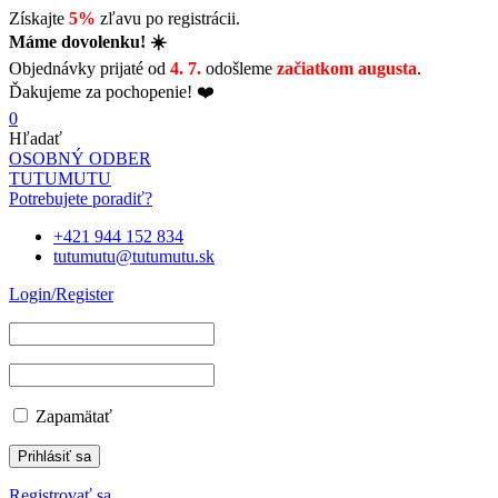
Získajte
5%
zľavu po registrácii.
Máme dovolenku! ☀️
Objednávky prijaté od
4. 7.
odošleme
začiatkom augusta
.
Ďakujeme za pochopenie! ❤️
0
Hľadať
OSOBNÝ ODBER
TUTUMUTU
Potrebujete poradiť?
+421 944 152 834
tutumutu@tutumutu.sk
Login/Register
Zapamätať
Registrovať sa