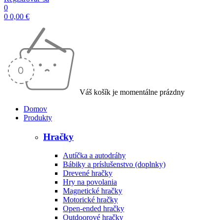
0
0
0,00
€
Váš košík je momentálne prázdny
Domov
Produkty
Hračky
Autíčka a autodráhy
Bábiky a príslušenstvo (doplnky)
Drevené hračky
Hry na povolania
Magnetické hračky
Motorické hračky
Open-ended hračky
Outdoorové hračky