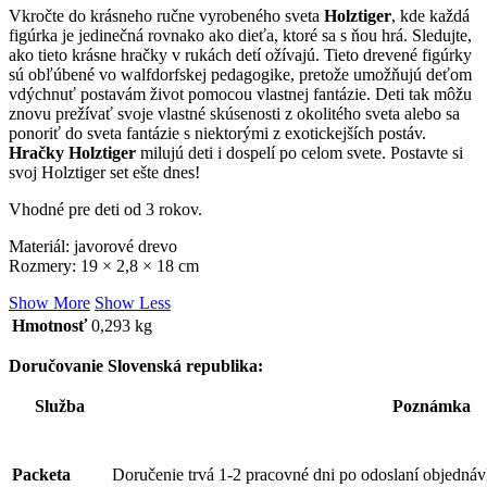
Vkročte do krásneho ručne vyrobeného sveta
Holztiger
, kde každá
figúrka je jedinečná rovnako ako dieťa, ktoré sa s ňou hrá. Sledujte,
ako tieto krásne hračky v rukách detí ožívajú. Tieto drevené figúrky
sú obľúbené vo walfdorfskej pedagogike, pretože umožňujú deťom
vdýchnuť postavám život pomocou vlastnej fantázie. Deti tak môžu
znovu prežívať svoje vlastné skúsenosti z okolitého sveta alebo sa
ponoriť do sveta fantázie s niektorými z exotickejších postáv.
Hračky Holztiger
milujú deti i dospelí po celom svete. Postavte si
svoj Holztiger set ešte dnes!
Vhodné pre deti od 3 rokov.
Materiál: javorové drevo
Rozmery: 19 × 2,8 × 18 cm
Show More
Show Less
Hmotnosť
0,293 kg
Doručovanie Slovenská republika:
Služba
Poznámka
Packeta
Doručenie trvá 1-2 pracovné dni po odoslaní objednáv