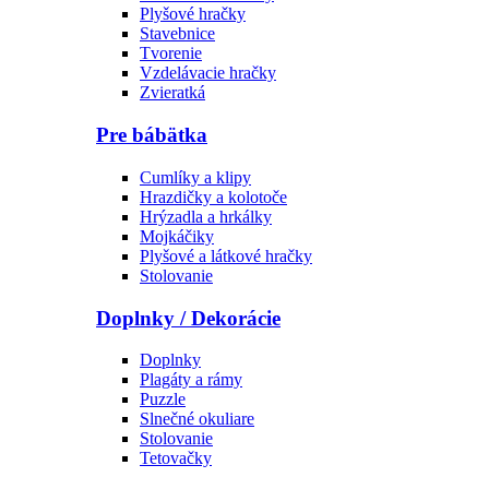
Plyšové hračky
Stavebnice
Tvorenie
Vzdelávacie hračky
Zvieratká
Pre bábätka
Cumlíky a klipy
Hrazdičky a kolotoče
Hrýzadla a hrkálky
Mojkáčiky
Plyšové a látkové hračky
Stolovanie
Doplnky / Dekorácie
Doplnky
Plagáty a rámy
Puzzle
Slnečné okuliare
Stolovanie
Tetovačky