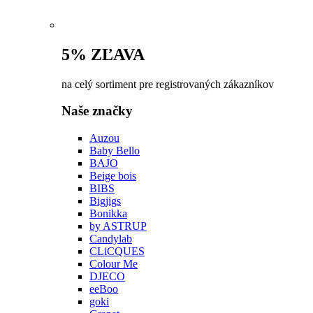
5% ZĽAVA
na celý sortiment pre registrovaných zákazníkov
Naše značky
Auzou
Baby Bello
BAJO
Beige bois
BIBS
Bigjigs
Bonikka
by ASTRUP
Candylab
CLiCQUES
Colour Me
DJECO
eeBoo
goki