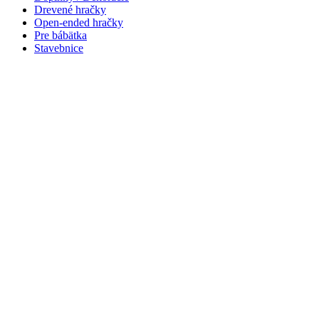
Drevené hračky
Open-ended hračky
Pre bábätka
Stavebnice