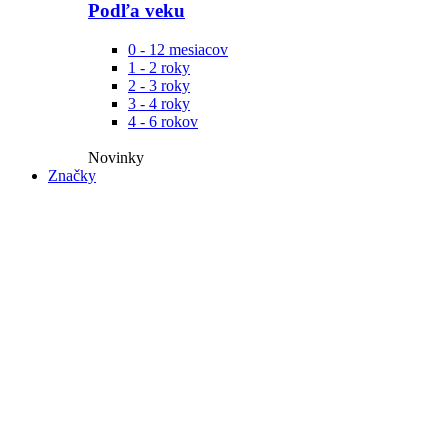
Podľa veku
0 - 12 mesiacov
1 - 2 roky
2 - 3 roky
3 - 4 roky
4 - 6 rokov
Novinky​
Značky