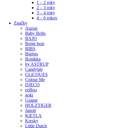
1 – 2 roky
2 – 3 roky
3 – 4 roky
4 – 6 rokov
Značky
Auzou
Baby Bello
BAJO
Beige bois
BIBS
Bigjigs
Bonikka
by ASTRUP
Candylab
CLiCQUES
Colour Me
DJECO
eeBoo
goki
Grapat
HOLZTIGER
Janod
KiETLA
Kresky
Little Dutch