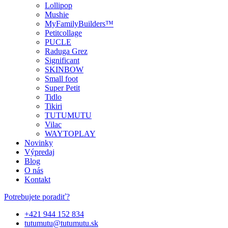
Lollipop
Mushie
MyFamilyBuilders™
Petitcollage
PUCLE
Raduga Grez
Significant
SKINBOW
Small foot
Super Petit
Tidlo
Tikiri
TUTUMUTU
Vilac
WAYTOPLAY
Novinky
Výpredaj
Blog
O nás
Kontakt
Potrebujete poradiť?
+421 944 152 834
tutumutu@tutumutu.sk