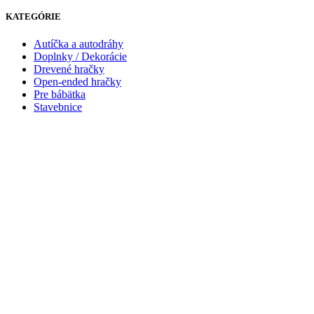
KATEGÓRIE
Autíčka a autodráhy
Doplnky / Dekorácie
Drevené hračky
Open-ended hračky
Pre bábätka
Stavebnice