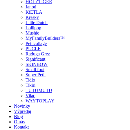
HOLZTIGER
Janod
KiETLA
Kresky
Little Dutch
Lollipop
Mushie
MyFamilyBuilders™
Petitcollage
PUCLE
Raduga Grez
Significant
SKINBOW
Small foot
Super Petit
Tidlo
Tikiri
TUTUMUTU
Vilac
WAYTOPLAY
Novinky
Výpredaj
Blog
O nás
Kontakt