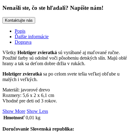
Nenašli ste, čo ste hľadali? Napíšte nám!
Kontaktujte nás
Popis
Ďalšie informácie
Doprava
Všetky
Holztiger zvieratká
sú vyrábané aj maľované ručne.
Použité farby sú odolné voči pôsobeniu detských slín. Majú oblé
hrany a tak sa deťom dobre držia v rukách.
Holztiger zvieratká
sa po celom svete tešia veľkej obľube u
malých i veľkých.
Materiál: javorové drevo
Rozmery: 5,6 x 2 x 6,1 cm
Vhodné pre deti od 3 rokov.
Show More
Show Less
Hmotnosť
0,01 kg
Doručovanie Slovenská republika: