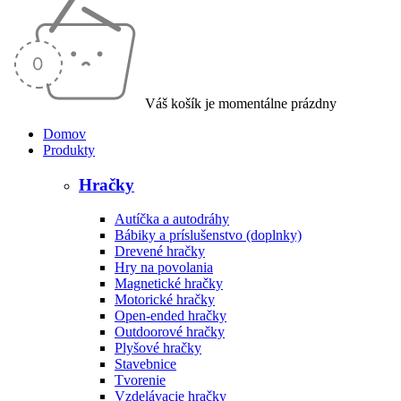
Váš košík je momentálne prázdny
Domov
Produkty
Hračky
Autíčka a autodráhy
Bábiky a príslušenstvo (doplnky)
Drevené hračky
Hry na povolania
Magnetické hračky
Motorické hračky
Open-ended hračky
Outdoorové hračky
Plyšové hračky
Stavebnice
Tvorenie
Vzdelávacie hračky