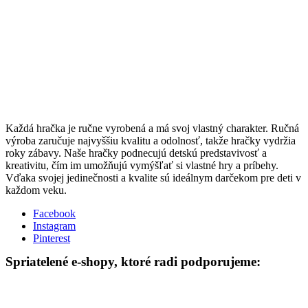
Každá hračka je ručne vyrobená a má svoj vlastný charakter. Ručná
výroba zaručuje najvyššiu kvalitu a odolnosť, takže hračky vydržia
roky zábavy. Naše hračky podnecujú detskú predstavivosť a
kreativitu, čím im umožňujú vymýšľať si vlastné hry a príbehy.
Vďaka svojej jedinečnosti a kvalite sú ideálnym darčekom pre deti v
každom veku.
Facebook
Instagram
Pinterest
Spriatelené e-shopy, ktoré radi podporujeme: