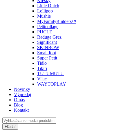
Kresky
Little Dutch
Lollipop
Mushie
MyFamilyBuilders™
Petitcollage
PUCLE
Raduga Grez
Significant
SKINBOW
Small foot
Super Petit
Tidlo
Tikiri
TUTUMUTU
Vilac
WAYTOPLAY
Novinky
Výpredaj
O nás
Blog
Kontakt