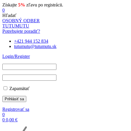
Získajte
5%
zľavu po registrácii.
0
Hľadať
OSOBNÝ ODBER
TUTUMUTU
Potrebujete poradiť?
+421 944 152 834
tutumutu@tutumutu.sk
Login/Register
Zapamätať
Registrovať sa
0
0
0,00
€