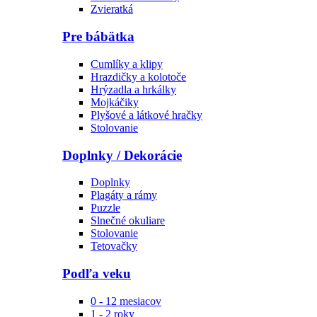
Zvieratká
Pre bábätka
Cumlíky a klipy
Hrazdičky a kolotoče
Hrýzadla a hrkálky
Mojkáčiky
Plyšové a látkové hračky
Stolovanie
Doplnky / Dekorácie
Doplnky
Plagáty a rámy
Puzzle
Slnečné okuliare
Stolovanie
Tetovačky
Podľa veku
0 - 12 mesiacov
1 - 2 roky