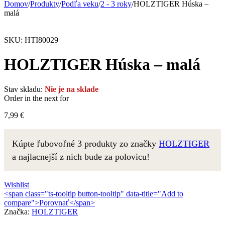
Domov
/
Produkty
/
Podľa veku
/
2 - 3 roky
/
HOLZTIGER Húska –
malá
Vypredané
SKU:
HTI80029
HOLZTIGER Húska – malá
Stav skladu:
Nie je na sklade
Order in the next
for
7,99
€
Kúpte ľubovoľné 3 produkty zo značky
HOLZTIGER
a najlacnejší z nich bude za polovicu!
Wishlist
<span class="ts-tooltip button-tooltip" data-title="Add to
compare">Porovnať</span>
Značka:
HOLZTIGER