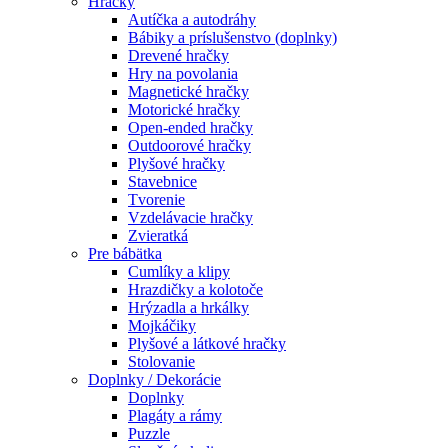
Hračky
Autíčka a autodráhy
Bábiky a príslušenstvo (doplnky)
Drevené hračky
Hry na povolania
Magnetické hračky
Motorické hračky
Open-ended hračky
Outdoorové hračky
Plyšové hračky
Stavebnice
Tvorenie
Vzdelávacie hračky
Zvieratká
Pre bábätka
Cumlíky a klipy
Hrazdičky a kolotoče
Hrýzadla a hrkálky
Mojkáčiky
Plyšové a látkové hračky
Stolovanie
Doplnky / Dekorácie
Doplnky
Plagáty a rámy
Puzzle