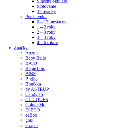
Slnečné okuliare
Stolovanie
Tetovačky
Podľa veku
0 – 12 mesiacov
1 – 2 roky
2 – 3 roky
3 – 4 roky
4 – 6 rokov
Značky
Auzou
Baby Bello
BAJO
Beige bois
BIBS
Bigjigs
Bonikka
by ASTRUP
Candylab
CLiCQUES
Colour Me
DJECO
eeBoo
goki
Grapat