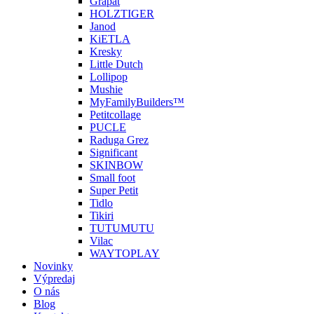
Grapat
HOLZTIGER
Janod
KiETLA
Kresky
Little Dutch
Lollipop
Mushie
MyFamilyBuilders™
Petitcollage
PUCLE
Raduga Grez
Significant
SKINBOW
Small foot
Super Petit
Tidlo
Tikiri
TUTUMUTU
Vilac
WAYTOPLAY
Novinky
Výpredaj
O nás
Blog