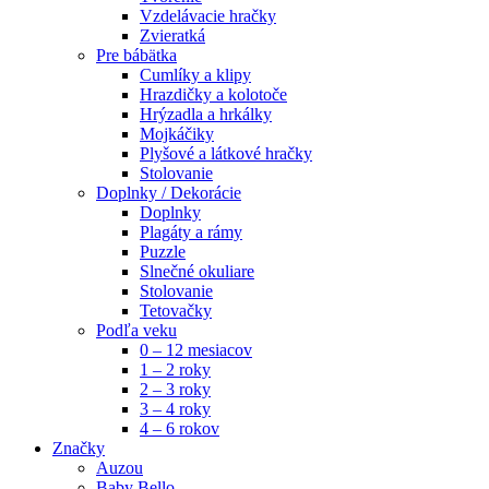
Vzdelávacie hračky
Zvieratká
Pre bábätka
Cumlíky a klipy
Hrazdičky a kolotoče
Hrýzadla a hrkálky
Mojkáčiky
Plyšové a látkové hračky
Stolovanie
Doplnky / Dekorácie
Doplnky
Plagáty a rámy
Puzzle
Slnečné okuliare
Stolovanie
Tetovačky
Podľa veku
0 – 12 mesiacov
1 – 2 roky
2 – 3 roky
3 – 4 roky
4 – 6 rokov
Značky
Auzou
Baby Bello