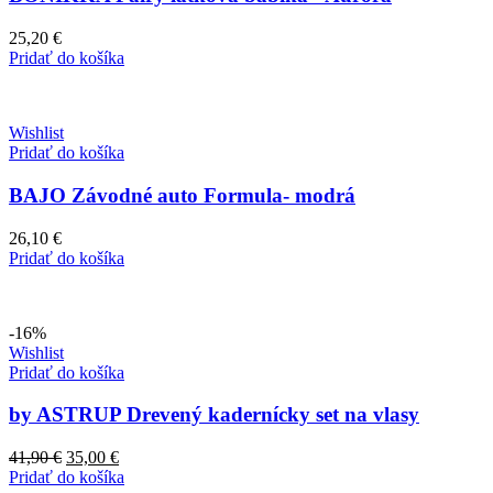
25,20
€
Pridať do košíka
Wishlist
Pridať do košíka
BAJO Závodné auto Formula- modrá
26,10
€
Pridať do košíka
-16%
Wishlist
Pridať do košíka
by ASTRUP Drevený kadernícky set na vlasy
Pôvodná
Aktuálna
41,90
€
35,00
€
cena
cena
Pridať do košíka