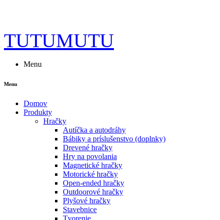
TUTUMUTU
Menu
Menu
Domov
Produkty
Hračky
Autíčka a autodráhy
Bábiky a príslušenstvo (doplnky)
Drevené hračky
Hry na povolania
Magnetické hračky
Motorické hračky
Open-ended hračky
Outdoorové hračky
Plyšové hračky
Stavebnice
Tvorenie