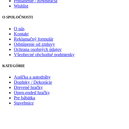
Prihlásenie / Registrácia
Wishlist
O SPOLOČNOSTI
O nás
Kontakt
Reklamačný formulár
Odstúpenie od zmluvy
Ochrana osobných údajov
Všeobecné obchodné podmienky
KATEGÓRIE
Autíčka a autodráhy
Doplnky / Dekorácie
Drevené hračky
Open-ended hračky
Pre bábätka
Stavebnice