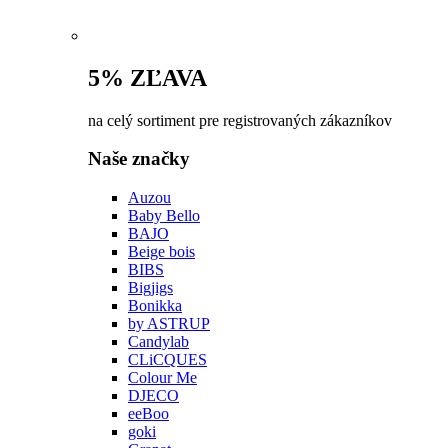
5% ZĽAVA
na celý sortiment pre registrovaných zákazníkov
Naše značky
Auzou
Baby Bello
BAJO
Beige bois
BIBS
Bigjigs
Bonikka
by ASTRUP
Candylab
CLiCQUES
Colour Me
DJECO
eeBoo
goki