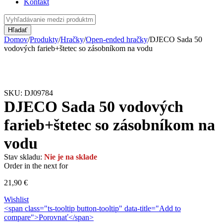
Kontakt
Domov
/
Produkty
/
Hračky
/
Open-ended hračky
/
DJECO Sada 50
vodových farieb+štetec so zásobníkom na vodu
Vypredané
SKU:
DJ09784
DJECO Sada 50 vodových
farieb+štetec so zásobníkom na
vodu
Stav skladu:
Nie je na sklade
Order in the next
for
21,90
€
Wishlist
<span class="ts-tooltip button-tooltip" data-title="Add to
compare">Porovnať</span>