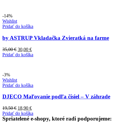
bola:
je:
41,90 €.
35,00 €.
-14%
Wishlist
Pridať do košíka
by ASTRUP Vkladačka Zvieratká na farme
Pôvodná
Aktuálna
35,00
€
30,00
€
cena
cena
Pridať do košíka
bola:
je:
35,00 €.
30,00 €.
-3%
Wishlist
Pridať do košíka
DJECO Maľovanie podľa čísiel – V záhrade
Pôvodná
Aktuálna
19,50
€
18,90
€
cena
cena
Pridať do košíka
Spriatelené e-shopy, ktoré radi podporujeme:
bola:
je:
19,50 €.
18,90 €.