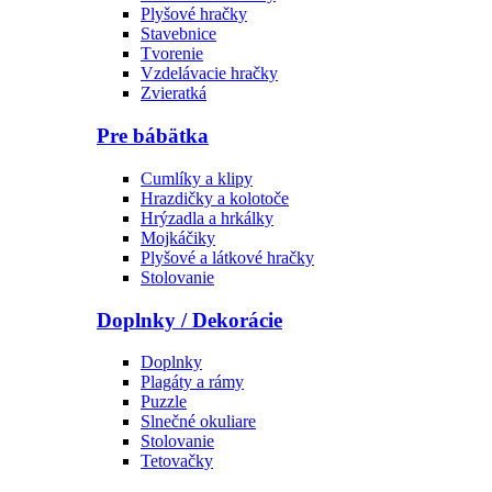
Plyšové hračky
Stavebnice
Tvorenie
Vzdelávacie hračky
Zvieratká
Pre bábätka
Cumlíky a klipy
Hrazdičky a kolotoče
Hrýzadla a hrkálky
Mojkáčiky
Plyšové a látkové hračky
Stolovanie
Doplnky / Dekorácie
Doplnky
Plagáty a rámy
Puzzle
Slnečné okuliare
Stolovanie
Tetovačky