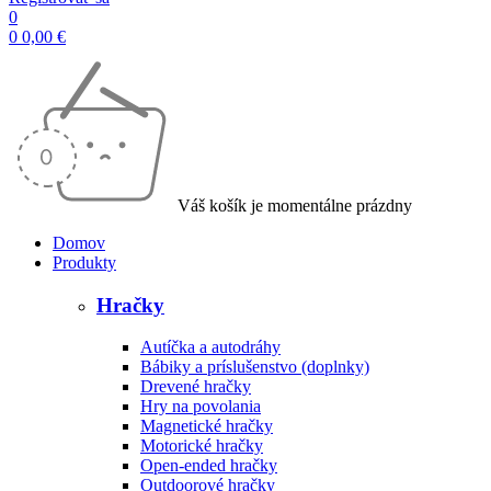
0
0
0,00
€
Váš košík je momentálne prázdny
Domov
Produkty
Hračky
Autíčka a autodráhy
Bábiky a príslušenstvo (doplnky)
Drevené hračky
Hry na povolania
Magnetické hračky
Motorické hračky
Open-ended hračky
Outdoorové hračky