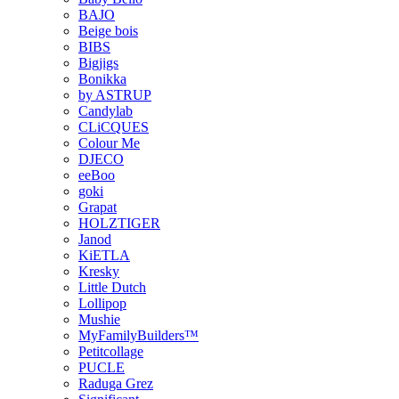
BAJO
Beige bois
BIBS
Bigjigs
Bonikka
by ASTRUP
Candylab
CLiCQUES
Colour Me
DJECO
eeBoo
goki
Grapat
HOLZTIGER
Janod
KiETLA
Kresky
Little Dutch
Lollipop
Mushie
MyFamilyBuilders™
Petitcollage
PUCLE
Raduga Grez