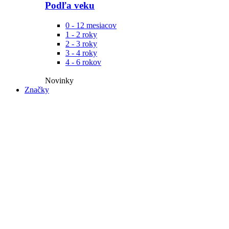
Podľa veku
0 - 12 mesiacov
1 - 2 roky
2 - 3 roky
3 - 4 roky
4 - 6 rokov
Novinky​
Značky