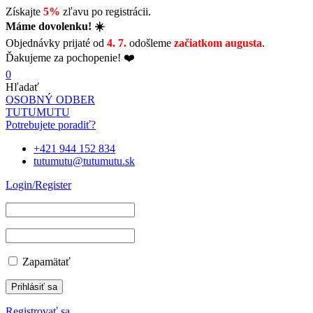
Získajte
5%
zľavu po registrácii.
Máme dovolenku! ☀️
Objednávky prijaté od
4. 7.
odošleme
začiatkom augusta
.
Ďakujeme za pochopenie! ❤️
0
Hľadať
OSOBNÝ ODBER
TUTUMUTU
Potrebujete poradiť?
+421 944 152 834
tutumutu@tutumutu.sk
Login/Register
Zapamätať
Registrovať sa