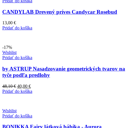
Pridať do košíka
CANDYLAB Drevený príves Candycar Rosebud
13,00
€
Pridať do košíka
-17%
Wishlist
Pridať do košíka
by ASTRUP Nasadzovanie geometrických tvarov na
tyče podľa predlohy
Pôvodná
Aktuálna
48,10
€
40,00
€
cena
cena
Pridať do košíka
bola:
je:
48,10 €.
40,00 €.
Wishlist
Pridať do košíka
BONIKKA Fairy látková bábika - Aurora