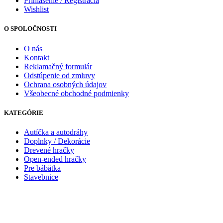
Prihlásenie / Registrácia
Wishlist
O SPOLOČNOSTI
O nás
Kontakt
Reklamačný formulár
Odstúpenie od zmluvy
Ochrana osobných údajov
Všeobecné obchodné podmienky
KATEGÓRIE
Autíčka a autodráhy
Doplnky / Dekorácie
Drevené hračky
Open-ended hračky
Pre bábätka
Stavebnice