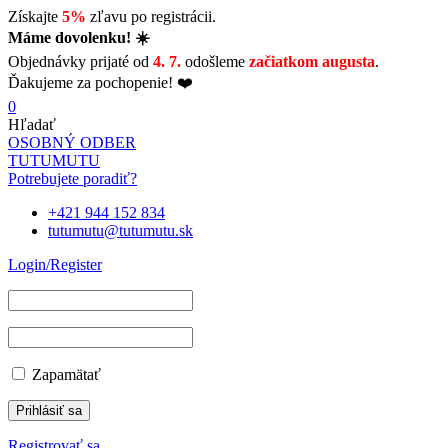
Získajte
5%
zľavu po registrácii.
Máme dovolenku! ☀️
Objednávky prijaté od
4. 7.
odošleme
začiatkom augusta
.
Ďakujeme za pochopenie! ❤️
0
Hľadať
OSOBNÝ ODBER
TUTUMUTU
Potrebujete poradiť?
+421 944 152 834
tutumutu@tutumutu.sk
Login/Register
Zapamätať
Registrovať sa