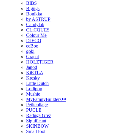
BIBS
Bigjigs
Bonikka
by ASTRUP
Candylab
CLiCQUES
Colour Me
DJECO
eeBoo
goki
Grapat
HOLZTIGER
Janod
KiETLA
Kresky
Little Dutch
Lollipop
Mushie
MyFamilyBuilders™
Petitcollage
PUCLE
Raduga Grez
Significant
SKINBOW
Small foot