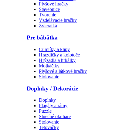
Plyšové hračky
Stavebnice
Tvorenie
Vzdelávacie hračky
Zvieratká
Pre bábätka
Cumlíky a klipy
Hrazdičky a kolotoče
Hrýzadla a hrkálky
Mojkáčiky
Plyšové a látkové hračky
Stolovanie
Doplnky / Dekorácie
Doplnky
Plagáty a rámy
Puzzle
Slnečné okuliare
Stolovanie
Tetovačky