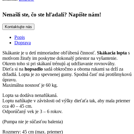
Nenašli ste, čo ste hľadali? Napíšte nám!
Kontaktujte nás
Popis
Doprava
Skákanie je u detí mimoriadne obľúbená činnosť.
Skákacia lopta
s
motívom žirafy im poskytne dokonalý priestor na vyšantenie.
Okrem toho si pri skákaní trénujú aj udržiavanie rovnováhy.
Dieťa si na
hopsadlo
sadá obkročmo a oboma rukami sa drží za
držadlá. Lopta je zo spevnenej gumy. Spodná časť má protišmykovú
úpravu.
Maximálna nosnosť je 60 kg.
Lopta sa dodáva nenafúkaná.
Loptu nafúkajte v závislosti od výšky dieťaťa tak, aby mala priemer
cca 40 – 45 cm.
Odporúčaný vek je 3 – 6 rokov.
(Pumpa nie je súčasťou balenia)
Rozmery: 45 cm (max. priemer)