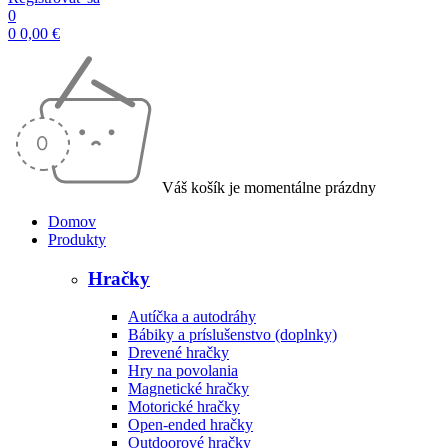
0
0
0,00
€
Váš košík je momentálne prázdny
Domov
Produkty
Hračky
Autíčka a autodráhy
Bábiky a príslušenstvo (doplnky)
Drevené hračky
Hry na povolania
Magnetické hračky
Motorické hračky
Open-ended hračky
Outdoorové hračky