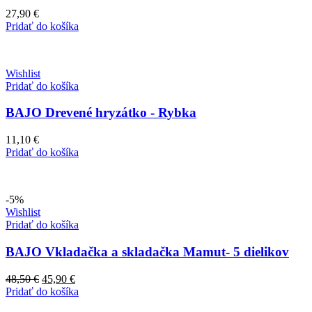
27,90
€
Pridať do košíka
Wishlist
Pridať do košíka
BAJO Drevené hryzátko - Rybka
11,10
€
Pridať do košíka
-5%
Wishlist
Pridať do košíka
BAJO Vkladačka a skladačka Mamut- 5 dielikov
Pôvodná
Aktuálna
48,50
€
45,90
€
cena
cena
Pridať do košíka
bola:
je: