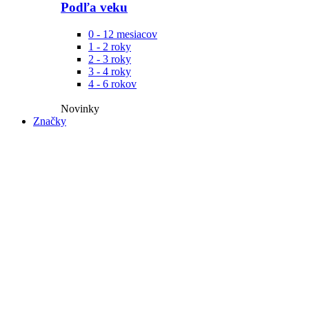
Podľa veku
0 - 12 mesiacov
1 - 2 roky
2 - 3 roky
3 - 4 roky
4 - 6 rokov
Novinky​
Značky