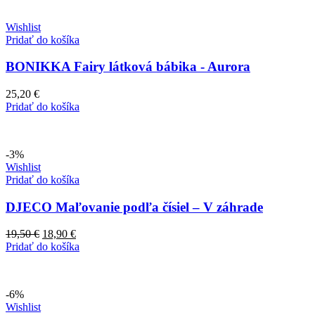
48,50 €.
45,90 €.
Wishlist
Pridať do košíka
BONIKKA Fairy látková bábika - Aurora
25,20
€
Pridať do košíka
-3%
Wishlist
Pridať do košíka
DJECO Maľovanie podľa čísiel – V záhrade
Pôvodná
Aktuálna
19,50
€
18,90
€
cena
cena
Pridať do košíka
bola:
je:
19,50 €.
18,90 €.
-6%
Wishlist