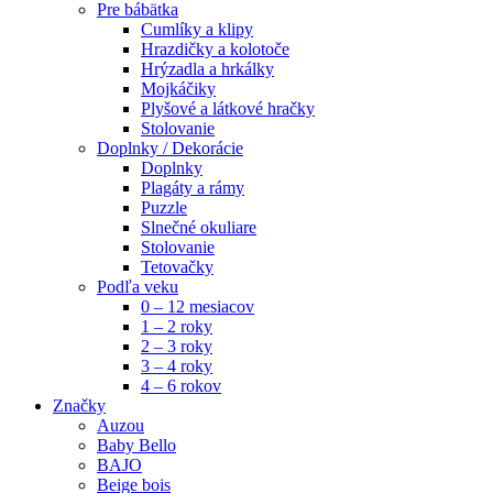
Pre bábätka
Cumlíky a klipy
Hrazdičky a kolotoče
Hrýzadla a hrkálky
Mojkáčiky
Plyšové a látkové hračky
Stolovanie
Doplnky / Dekorácie
Doplnky
Plagáty a rámy
Puzzle
Slnečné okuliare
Stolovanie
Tetovačky
Podľa veku
0 – 12 mesiacov
1 – 2 roky
2 – 3 roky
3 – 4 roky
4 – 6 rokov
Značky
Auzou
Baby Bello
BAJO
Beige bois