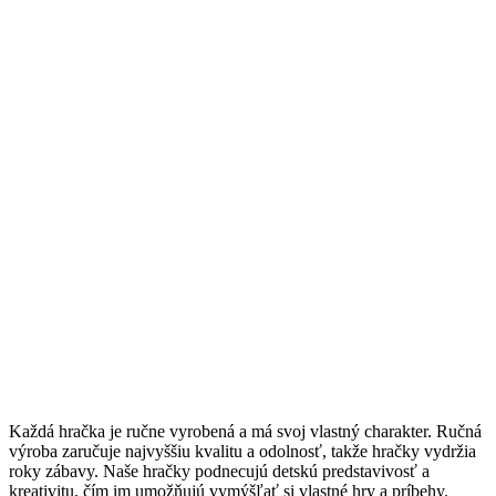
Každá hračka je ručne vyrobená a má svoj vlastný charakter. Ručná
výroba zaručuje najvyššiu kvalitu a odolnosť, takže hračky vydržia
roky zábavy. Naše hračky podnecujú detskú predstavivosť a
kreativitu, čím im umožňujú vymýšľať si vlastné hry a príbehy.