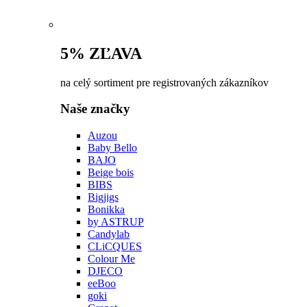
5% ZĽAVA
na celý sortiment pre registrovaných zákazníkov
Naše značky
Auzou
Baby Bello
BAJO
Beige bois
BIBS
Bigjigs
Bonikka
by ASTRUP
Candylab
CLiCQUES
Colour Me
DJECO
eeBoo
goki