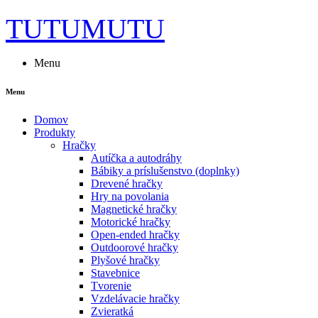
TUTUMUTU
Menu
Menu
Domov
Produkty
Hračky
Autíčka a autodráhy
Bábiky a príslušenstvo (doplnky)
Drevené hračky
Hry na povolania
Magnetické hračky
Motorické hračky
Open-ended hračky
Outdoorové hračky
Plyšové hračky
Stavebnice
Tvorenie
Vzdelávacie hračky
Zvieratká