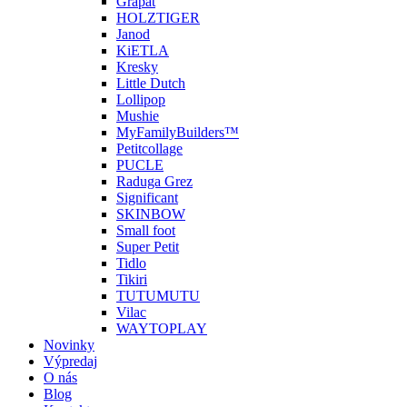
Grapat
HOLZTIGER
Janod
KiETLA
Kresky
Little Dutch
Lollipop
Mushie
MyFamilyBuilders™
Petitcollage
PUCLE
Raduga Grez
Significant
SKINBOW
Small foot
Super Petit
Tidlo
Tikiri
TUTUMUTU
Vilac
WAYTOPLAY
Novinky
Výpredaj
O nás
Blog