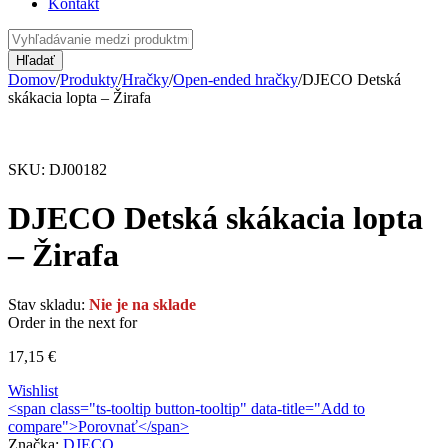
Kontakt
Domov
/
Produkty
/
Hračky
/
Open-ended hračky
/
DJECO Detská
skákacia lopta – Žirafa
Vypredané
SKU:
DJ00182
DJECO Detská skákacia lopta
– Žirafa
Stav skladu:
Nie je na sklade
Order in the next
for
17,15
€
Wishlist
<span class="ts-tooltip button-tooltip" data-title="Add to
compare">Porovnať</span>
Značka:
DJECO