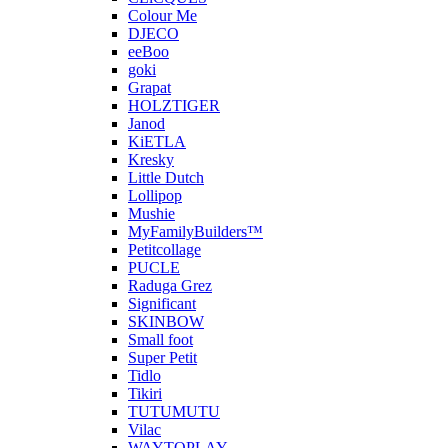
Colour Me
DJECO
eeBoo
goki
Grapat
HOLZTIGER
Janod
KiETLA
Kresky
Little Dutch
Lollipop
Mushie
MyFamilyBuilders™
Petitcollage
PUCLE
Raduga Grez
Significant
SKINBOW
Small foot
Super Petit
Tidlo
Tikiri
TUTUMUTU
Vilac
WAYTOPLAY