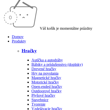
Váš košík je momentálne prázdny
Domov
Produkty
Hračky
Autíčka a autodráhy
Bábiky a príslušenstvo (doplnky)
Drevené hračky
Hry na povolania
Magnetické hračky
Motorické hračky
Open-ended hračky
Outdoorové hračky
Plyšové hračky
Stavebnice
Tvorenie
Vzdelávacie hračky