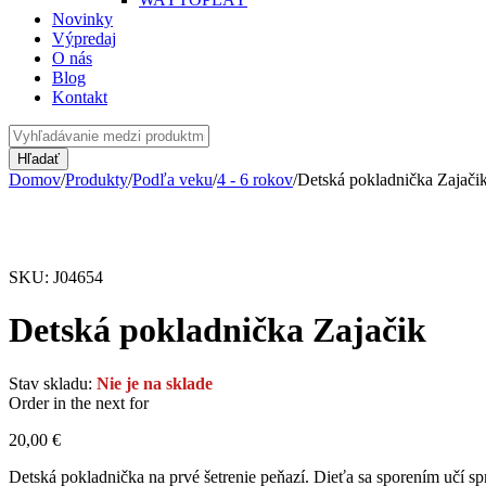
Novinky
Výpredaj
O nás
Blog
Kontakt
Domov
/
Produkty
/
Podľa veku
/
4 - 6 rokov
/
Detská pokladnička Zajači
Vypredané
SKU:
J04654
Detská pokladnička Zajačik
Stav skladu:
Nie je na sklade
Order in the next
for
20,00
€
Detská pokladnička na prvé šetrenie peňazí. Dieťa sa sporením učí s