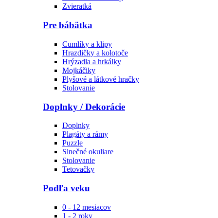
Zvieratká
Pre bábätka
Cumlíky a klipy
Hrazdičky a kolotoče
Hrýzadla a hrkálky
Mojkáčiky
Plyšové a látkové hračky
Stolovanie
Doplnky / Dekorácie
Doplnky
Plagáty a rámy
Puzzle
Slnečné okuliare
Stolovanie
Tetovačky
Podľa veku
0 - 12 mesiacov
1 - 2 roky