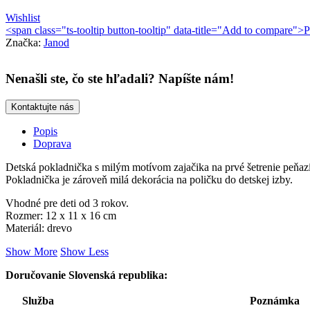
Wishlist
<span class="ts-tooltip button-tooltip" data-title="Add to compare"
Značka:
Janod
Nenašli ste, čo ste hľadali? Napíšte nám!
Kontaktujte nás
Popis
Doprava
Detská pokladnička s milým motívom zajačika na prvé šetrenie peňazí
Pokladnička je zároveň milá dekorácia na poličku do detskej izby.
Vhodné pre deti od 3 rokov.
Rozmer: 12 x 11 x 16 cm
Materiál: drevo
Show More
Show Less
Doručovanie Slovenská republika:
Služba
Poznámka