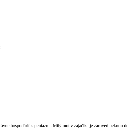
k
právne hospodáriť s peniazmi. Milý motív zajačika je zároveň peknou d