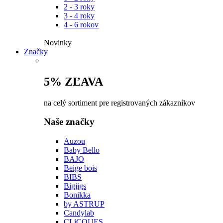
2 - 3 roky
3 - 4 roky
4 - 6 rokov
Novinky​
Značky
5% ZĽAVA
na celý sortiment pre registrovaných zákazníkov
Naše značky
Auzou
Baby Bello
BAJO
Beige bois
BIBS
Bigjigs
Bonikka
by ASTRUP
Candylab
CLiCQUES