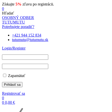
Získajte
5%
zľavu po registrácii.
0
Hľadať
OSOBNÝ ODBER
TUTUMUTU
Potrebujete poradiť?
+421 944 152 834
tutumutu@tutumutu.sk
Login/Register
Zapamätať
Registrovať sa
0
0
0,00
€