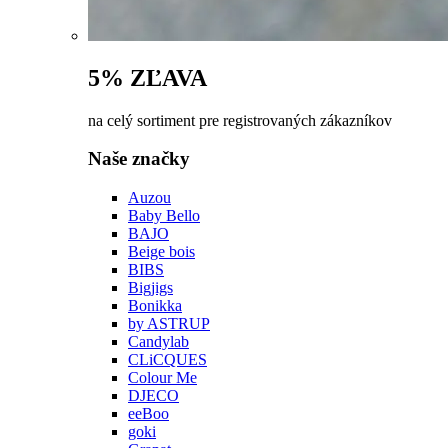
5% ZĽAVA
na celý sortiment pre registrovaných zákazníkov
Naše značky
Auzou
Baby Bello
BAJO
Beige bois
BIBS
Bigjigs
Bonikka
by ASTRUP
Candylab
CLiCQUES
Colour Me
DJECO
eeBoo
goki