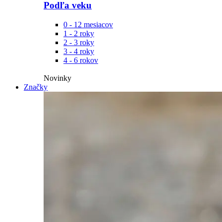
Podľa veku
0 - 12 mesiacov
1 - 2 roky
2 - 3 roky
3 - 4 roky
4 - 6 rokov
Novinky​
Značky