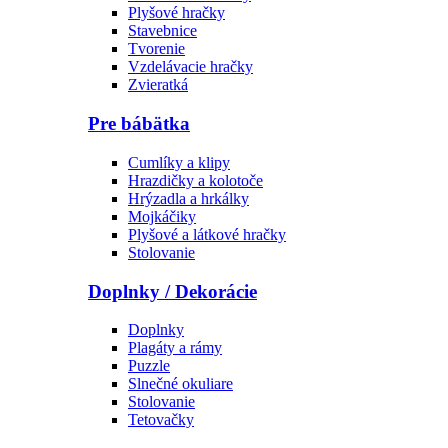
Plyšové hračky
Stavebnice
Tvorenie
Vzdelávacie hračky
Zvieratká
Pre bábätka
Cumlíky a klipy
Hrazdičky a kolotoče
Hrýzadla a hrkálky
Mojkáčiky
Plyšové a látkové hračky
Stolovanie
Doplnky / Dekorácie
Doplnky
Plagáty a rámy
Puzzle
Slnečné okuliare
Stolovanie
Tetovačky