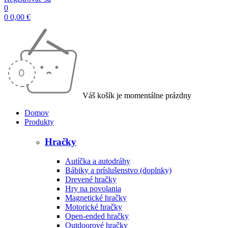
0
0
0,00
€
Váš košík je momentálne prázdny
Domov
Produkty
Hračky
Autíčka a autodráhy
Bábiky a príslušenstvo (doplnky)
Drevené hračky
Hry na povolania
Magnetické hračky
Motorické hračky
Open-ended hračky
Outdoorové hračky