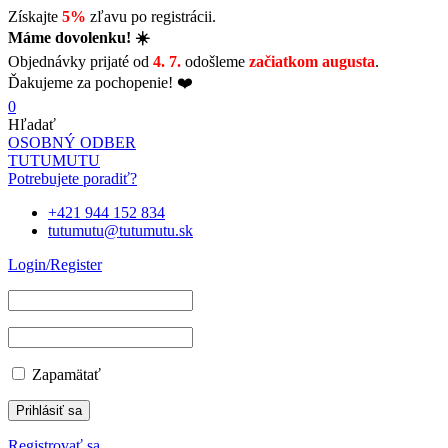
Získajte
5%
zľavu po registrácii.
Máme dovolenku! ☀️
Objednávky prijaté od
4. 7.
odošleme
začiatkom augusta
.
Ďakujeme za pochopenie! ❤️
0
Hľadať
OSOBNÝ ODBER
TUTUMUTU
Potrebujete poradiť?
+421 944 152 834
tutumutu@tutumutu.sk
Login/Register
Zapamätať
Registrovať sa