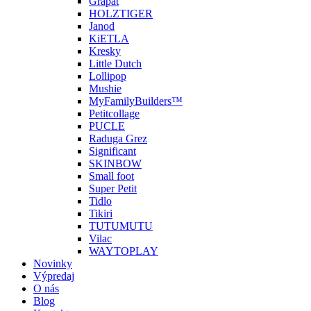
Grapat
HOLZTIGER
Janod
KiETLA
Kresky
Little Dutch
Lollipop
Mushie
MyFamilyBuilders™
Petitcollage
PUCLE
Raduga Grez
Significant
SKINBOW
Small foot
Super Petit
Tidlo
Tikiri
TUTUMUTU
Vilac
WAYTOPLAY
Novinky
Výpredaj
O nás
Blog