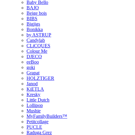
Baby Bello
BAJO
Beige bois
BIBS
Bigjigs
Bonikka
by ASTRUP
Candylab
CLiCQUES
Colour Me
DJECO
eeBoo
goki
Grapat
HOLZTIGER
Janod
KiETLA
Kresky
Little Dutch
Lollipop
Mushie
MyFamilyBuilders™
Petitcollage
PUCLE
Raduga Grez