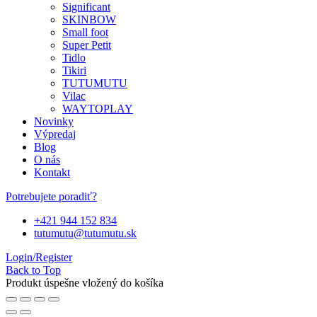
Significant
SKINBOW
Small foot
Super Petit
Tidlo
Tikiri
TUTUMUTU
Vilac
WAYTOPLAY
Novinky
Výpredaj
Blog
O nás
Kontakt
Potrebujete poradiť?
+421 944 152 834
tutumutu@tutumutu.sk
Login/Register
Back to Top
Produkt úspešne vložený do košíka