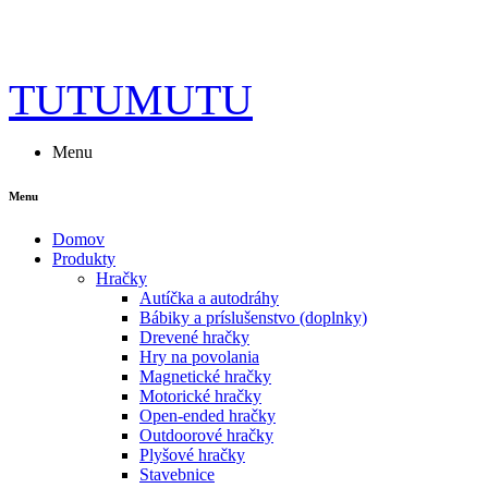
TUTUMUTU
Menu
Menu
Domov
Produkty
Hračky
Autíčka a autodráhy
Bábiky a príslušenstvo (doplnky)
Drevené hračky
Hry na povolania
Magnetické hračky
Motorické hračky
Open-ended hračky
Outdoorové hračky
Plyšové hračky
Stavebnice