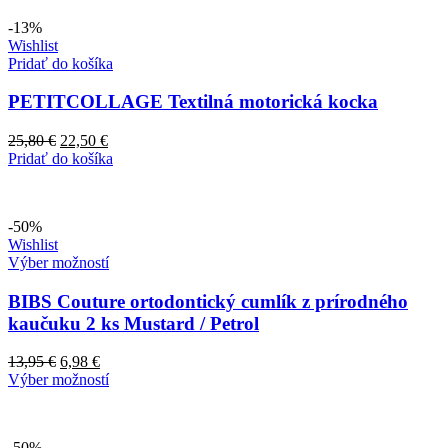
-13%
Wishlist
Pridať do košíka
PETITCOLLAGE Textilná motorická kocka
Pôvodná
Aktuálna
25,80
€
22,50
€
cena
cena
Pridať do košíka
bola:
je:
25,80 €.
22,50 €.
-50%
Wishlist
Výber možností
BIBS Couture ortodontický cumlík z prírodného
kaučuku 2 ks Mustard / Petrol
13,95
€
6,98
€
Výber možností
-50%