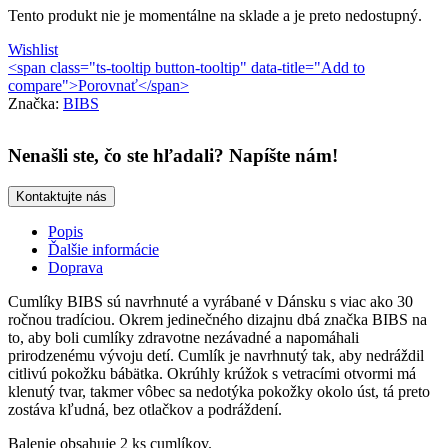
Tento produkt nie je momentálne na sklade a je preto nedostupný.
Wishlist
<span class="ts-tooltip button-tooltip" data-title="Add to
compare">Porovnať</span>
Značka:
BIBS
Nenašli ste, čo ste hľadali? Napíšte nám!
Kontaktujte nás
Popis
Ďalšie informácie
Doprava
Cumlíky BIBS sú navrhnuté a vyrábané v Dánsku s viac ako 30
ročnou tradíciou. Okrem jedinečného dizajnu dbá značka BIBS na
to, aby boli cumlíky zdravotne nezávadné a napomáhali
prirodzenému vývoju detí. Cumlík je navrhnutý tak, aby nedráždil
citlivú pokožku bábätka. Okrúhly krúžok s vetracími otvormi má
klenutý tvar, takmer vôbec sa nedotýka pokožky okolo úst, tá preto
zostáva kľudná, bez otlačkov a podráždení.
Balenie obsahuje 2 ks cumlíkov.