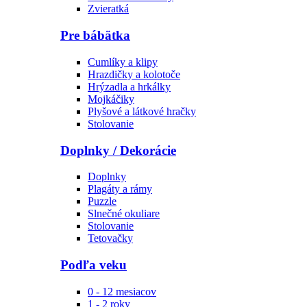
Zvieratká
Pre bábätka
Cumlíky a klipy
Hrazdičky a kolotoče
Hrýzadla a hrkálky
Mojkáčiky
Plyšové a látkové hračky
Stolovanie
Doplnky / Dekorácie
Doplnky
Plagáty a rámy
Puzzle
Slnečné okuliare
Stolovanie
Tetovačky
Podľa veku
0 - 12 mesiacov
1 - 2 roky