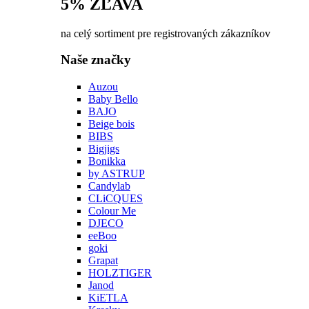
5% ZĽAVA
na celý sortiment pre registrovaných zákazníkov
Naše značky
Auzou
Baby Bello
BAJO
Beige bois
BIBS
Bigjigs
Bonikka
by ASTRUP
Candylab
CLiCQUES
Colour Me
DJECO
eeBoo
goki
Grapat
HOLZTIGER
Janod
KiETLA