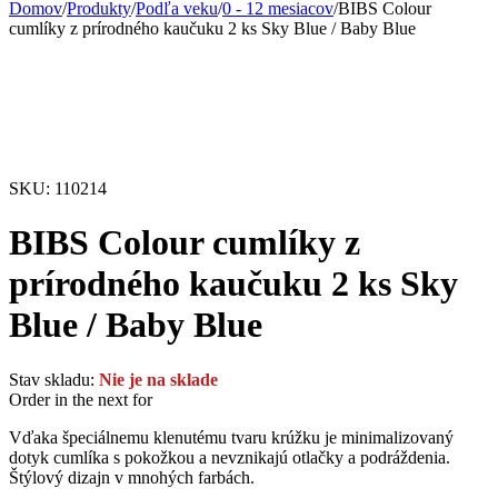
Domov
/
Produkty
/
Podľa veku
/
0 - 12 mesiacov
/
BIBS Colour
cumlíky z prírodného kaučuku 2 ks Sky Blue / Baby Blue
Vypredané
SKU:
110214
BIBS Colour cumlíky z
prírodného kaučuku 2 ks Sky
Blue / Baby Blue
Stav skladu:
Nie je na sklade
Order in the next
for
Vďaka špeciálnemu klenutému tvaru krúžku je minimalizovaný
dotyk cumlíka s pokožkou a nevznikajú otlačky a podráždenia.
Štýlový dizajn v mnohých farbách.