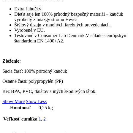
Extra ľahučký.
Dieťa saje len 100% prírodný bezpečný materiál – kaučuk
vyrobený z miazgy stromu Hevea.
Štýlový dizajn v mnohých farebných prevedeniach.
Vyrobené v EU.
Testované v Consumer Lab Denmark.V súlade s európskym
štandardom EN 1400+A2.
Zloženie:
Sacia časť: 100% prírodný kaučuk
Ostatné časti: polypropylén (PP)
Bez BPA, PVC, ftalátov a iných škodlivých látok.
Show More
Show Less
Hmotnosť
0,25 kg
Veľkosť cumlíka
1
,
2