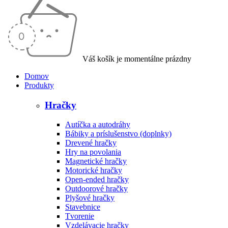
Váš košík je momentálne prázdny
Domov
Produkty
Hračky
Autíčka a autodráhy
Bábiky a príslušenstvo (doplnky)
Drevené hračky
Hry na povolania
Magnetické hračky
Motorické hračky
Open-ended hračky
Outdoorové hračky
Plyšové hračky
Stavebnice
Tvorenie
Vzdelávacie hračky