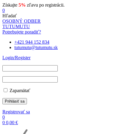
Získajte
5%
zľavu po registrácii.
0
Hľadať
OSOBNÝ ODBER
TUTUMUTU
Potrebujete poradiť?
+421 944 152 834
tutumutu@tutumutu.sk
Login/Register
Zapamätať
Registrovať sa
0
0
0,00
€