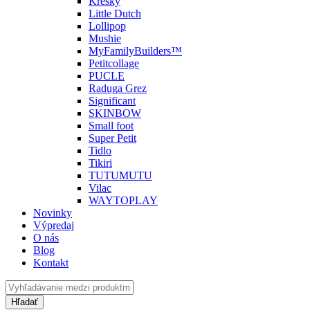
Kresky
Little Dutch
Lollipop
Mushie
MyFamilyBuilders™
Petitcollage
PUCLE
Raduga Grez
Significant
SKINBOW
Small foot
Super Petit
Tidlo
Tikiri
TUTUMUTU
Vilac
WAYTOPLAY
Novinky
Výpredaj
O nás
Blog
Kontakt