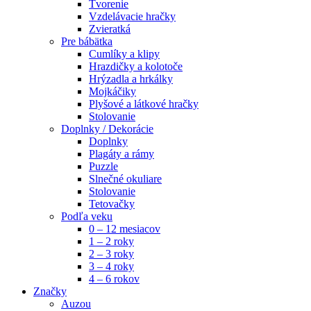
Tvorenie
Vzdelávacie hračky
Zvieratká
Pre bábätka
Cumlíky a klipy
Hrazdičky a kolotoče
Hrýzadla a hrkálky
Mojkáčiky
Plyšové a látkové hračky
Stolovanie
Doplnky / Dekorácie
Doplnky
Plagáty a rámy
Puzzle
Slnečné okuliare
Stolovanie
Tetovačky
Podľa veku
0 – 12 mesiacov
1 – 2 roky
2 – 3 roky
3 – 4 roky
4 – 6 rokov
Značky
Auzou