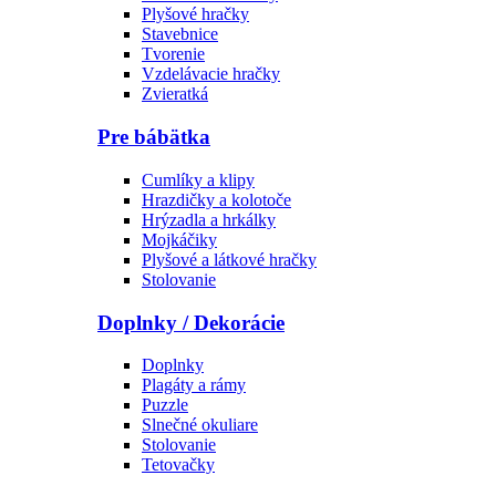
Plyšové hračky
Stavebnice
Tvorenie
Vzdelávacie hračky
Zvieratká
Pre bábätka
Cumlíky a klipy
Hrazdičky a kolotoče
Hrýzadla a hrkálky
Mojkáčiky
Plyšové a látkové hračky
Stolovanie
Doplnky / Dekorácie
Doplnky
Plagáty a rámy
Puzzle
Slnečné okuliare
Stolovanie
Tetovačky