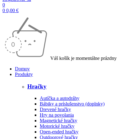
0
0
0,00
€
Váš košík je momentálne prázdny
Domov
Produkty
Hračky
Autíčka a autodráhy
Bábiky a príslušenstvo (doplnky)
Drevené hračky
Hry na povolania
Magnetické hračky
Motorické hračky
Open-ended hračky
Outdoorové hračky