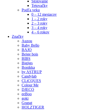
Stolovanie
Tetovačky
Podľa veku
0 – 12 mesiacov
1 – 2 roky
2 – 3 roky
3 – 4 roky
4 – 6 rokov
Značky
Auzou
Baby Bello
BAJO
Beige bois
BIBS
Bigjigs
Bonikka
by ASTRUP
Candylab
CLiCQUES
Colour Me
DJECO
eeBoo
goki
Grapat
HOLZTIGER