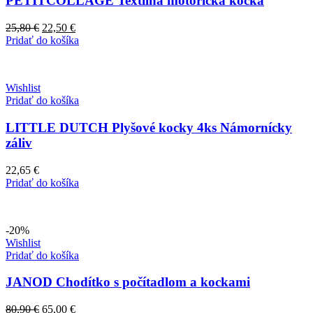
PETITCOLLAGE Textilná motorická kocka
Pôvodná
Aktuálna
25,80
€
22,50
€
cena
cena
Pridať do košíka
bola:
je:
25,80 €.
22,50 €.
Wishlist
Pridať do košíka
LITTLE DUTCH Plyšové kocky 4ks Námornícky
záliv
22,65
€
Pridať do košíka
-20%
Wishlist
Pridať do košíka
JANOD Chodítko s počítadlom a kockami
Pôvodná
Aktuálna
80,90
€
65,00
€