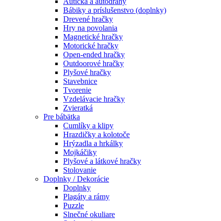
Autíčka a autodráhy
Bábiky a príslušenstvo (doplnky)
Drevené hračky
Hry na povolania
Magnetické hračky
Motorické hračky
Open-ended hračky
Outdoorové hračky
Plyšové hračky
Stavebnice
Tvorenie
Vzdelávacie hračky
Zvieratká
Pre bábätka
Cumlíky a klipy
Hrazdičky a kolotoče
Hrýzadla a hrkálky
Mojkáčiky
Plyšové a látkové hračky
Stolovanie
Doplnky / Dekorácie
Doplnky
Plagáty a rámy
Puzzle
Slnečné okuliare