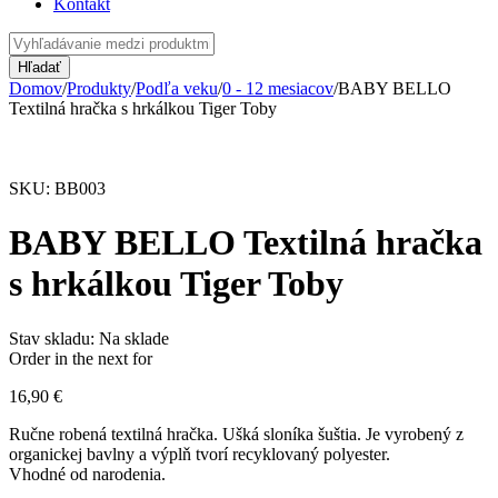
Kontakt
Domov
/
Produkty
/
Podľa veku
/
0 - 12 mesiacov
/
BABY BELLO
Textilná hračka s hrkálkou Tiger Toby
SKU:
BB003
BABY BELLO Textilná hračka
s hrkálkou Tiger Toby
Stav skladu:
Na sklade
Order in the next
for
16,90
€
Ručne robená textilná hračka. Ušká sloníka šuštia. Je vyrobený z
organickej bavlny a výplň tvorí recyklovaný polyester.
Vhodné od narodenia.