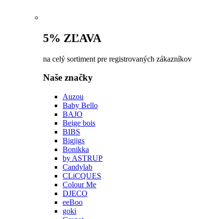
5% ZĽAVA
na celý sortiment pre registrovaných zákazníkov
Naše značky
Auzou
Baby Bello
BAJO
Beige bois
BIBS
Bigjigs
Bonikka
by ASTRUP
Candylab
CLiCQUES
Colour Me
DJECO
eeBoo
goki