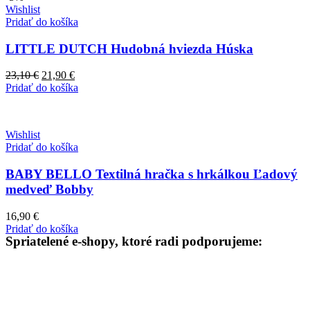
Wishlist
Pridať do košíka
LITTLE DUTCH Hudobná hviezda Húska
Pôvodná
Aktuálna
23,10
€
21,90
€
cena
cena
Pridať do košíka
bola:
je:
23,10 €.
21,90 €.
Wishlist
Pridať do košíka
BABY BELLO Textilná hračka s hrkálkou Ľadový
medveď Bobby
16,90
€
Pridať do košíka
Spriatelené e-shopy, ktoré radi podporujeme: