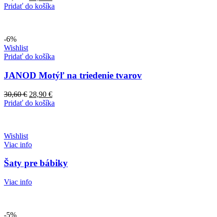
cena
cena
Pridať do košíka
bola:
je:
80,90 €.
65,00 €.
-6%
Wishlist
Pridať do košíka
JANOD Motýľ na triedenie tvarov
Pôvodná
Aktuálna
30,60
€
28,90
€
cena
cena
Pridať do košíka
bola:
je:
30,60 €.
28,90 €.
Wishlist
Viac info
Šaty pre bábiky
Viac info
-5%