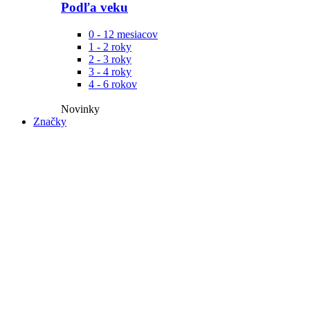
Podľa veku
0 - 12 mesiacov
1 - 2 roky
2 - 3 roky
3 - 4 roky
4 - 6 rokov
Novinky​
Značky