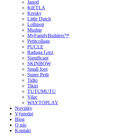
Janod
KiETLA
Kresky
Little Dutch
Lollipop
Mushie
MyFamilyBuilders™
Petitcollage
PUCLE
Raduga Grez
Significant
SKINBOW
Small foot
Super Petit
Tidlo
Tikiri
TUTUMUTU
Vilac
WAYTOPLAY
Novinky
Výpredaj
Blog
O nás
Kontakt