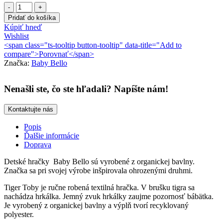
množstvo
BABY
Pridať do košíka
BELLO
Kúpiť hneď
Textilná
Wishlist
hračka
<span class="ts-tooltip button-tooltip" data-title="Add to
s
compare">Porovnať</span>
hrkálkou
Značka:
Baby Bello
Tiger
Toby
Nenašli ste, čo ste hľadali? Napíšte nám!
Kontaktujte nás
Popis
Ďalšie informácie
Doprava
Detské hračky Baby Bello sú vyrobené z organickej bavlny.
Značka sa pri svojej výrobe inšpirovala ohrozenými druhmi.
Tiger Toby je ručne robená textilná hračka. V brušku tigra sa
nachádza hrkálka. Jemný zvuk hrkálky zaujme pozornosť bábätka.
Je vyrobený z organickej bavlny a výplň tvorí recyklovaný
polyester.