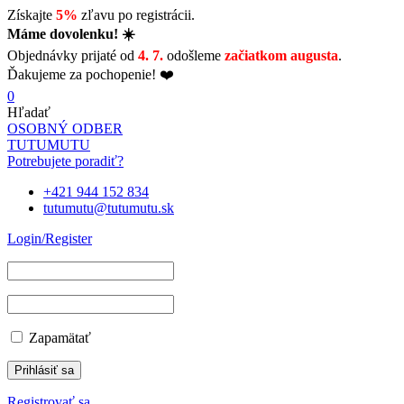
Získajte
5%
zľavu po registrácii.
Máme dovolenku! ☀️
Objednávky prijaté od
4. 7.
odošleme
začiatkom augusta
.
Ďakujeme za pochopenie! ❤️
0
Hľadať
OSOBNÝ ODBER
TUTUMUTU
Potrebujete poradiť?
+421 944 152 834
tutumutu@tutumutu.sk
Login/Register
Zapamätať
Registrovať sa