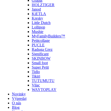
Grapat
HOLZTIGER
Janod
KiETLA
Kresky
Little Dutch
Lollipop
Mushie
MyFamilyBuilders™
Petitcollage
PUCLE
Raduga Grez
Significant
SKINBOW
Small foot
Super Petit
Tidlo
Tikiri
TUTUMUTU
Vilac
WAYTOPLAY
Novinky
Výpredaj
O nás
Blog