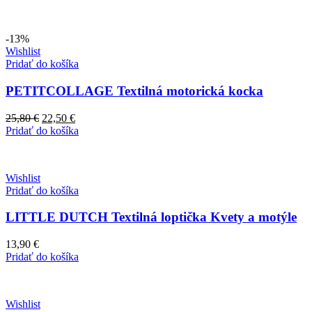
-13%
Wishlist
Pridať do košíka
PETITCOLLAGE Textilná motorická kocka
Pôvodná
Aktuálna
25,80
€
22,50
€
cena
cena
Pridať do košíka
bola:
je:
25,80 €.
22,50 €.
Wishlist
Pridať do košíka
LITTLE DUTCH Textilná loptička Kvety a motýle
13,90
€
Pridať do košíka
Wishlist