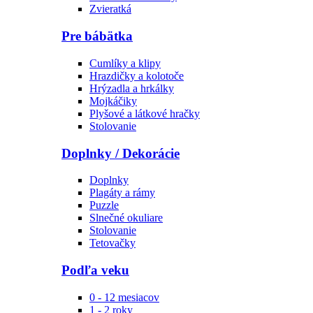
Zvieratká
Pre bábätka
Cumlíky a klipy
Hrazdičky a kolotoče
Hrýzadla a hrkálky
Mojkáčiky
Plyšové a látkové hračky
Stolovanie
Doplnky / Dekorácie
Doplnky
Plagáty a rámy
Puzzle
Slnečné okuliare
Stolovanie
Tetovačky
Podľa veku
0 - 12 mesiacov
1 - 2 roky