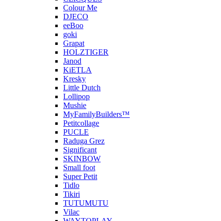
Colour Me
DJECO
eeBoo
goki
Grapat
HOLZTIGER
Janod
KiETLA
Kresky
Little Dutch
Lollipop
Mushie
MyFamilyBuilders™
Petitcollage
PUCLE
Raduga Grez
Significant
SKINBOW
Small foot
Super Petit
Tidlo
Tikiri
TUTUMUTU
Vilac
WAYTOPLAY