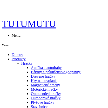
TUTUMUTU
Menu
Menu
Domov
Produkty
Hračky
Autíčka a autodráhy
Bábiky a príslušenstvo (doplnky)
Drevené hračky
Hry na povolania
Magnetické hračky
Motorické hračky
Open-ended hračky
Outdoorové hračky
Plyšové hračky
Stavebnice