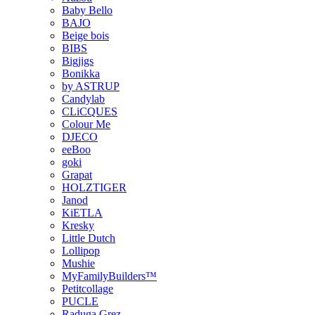
Baby Bello
BAJO
Beige bois
BIBS
Bigjigs
Bonikka
by ASTRUP
Candylab
CLiCQUES
Colour Me
DJECO
eeBoo
goki
Grapat
HOLZTIGER
Janod
KiETLA
Kresky
Little Dutch
Lollipop
Mushie
MyFamilyBuilders™
Petitcollage
PUCLE
Raduga Grez