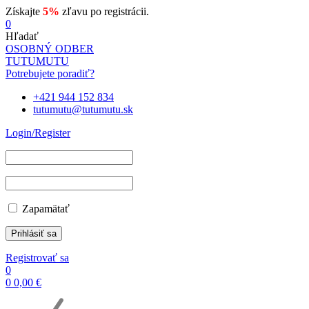
Získajte
5%
zľavu po registrácii.
0
Hľadať
OSOBNÝ ODBER
TUTUMUTU
Potrebujete poradiť?
+421 944 152 834
tutumutu@tutumutu.sk
Login/Register
Zapamätať
Registrovať sa
0
0
0,00
€