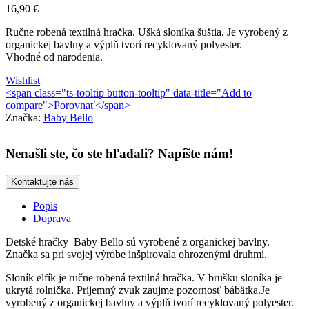
16,90
€
Ručne robená textilná hračka. Ušká sloníka šuštia. Je vyrobený z
organickej bavlny a výplň tvorí recyklovaný polyester.
Vhodné od narodenia.
Wishlist
<span class="ts-tooltip button-tooltip" data-title="Add to
compare">Porovnať</span>
Značka:
Baby Bello
Nenašli ste, čo ste hľadali? Napíšte nám!
Kontaktujte nás
Popis
Doprava
Detské hračky Baby Bello sú vyrobené z organickej bavlny.
Značka sa pri svojej výrobe inšpirovala ohrozenými druhmi.
Sloník elfík je ručne robená textilná hračka. V brušku sloníka je
ukrytá rolnička. Príjemný zvuk zaujme pozornosť bábätka.Je
vyrobený z organickej bavlny a výplň tvorí recyklovaný polyester.