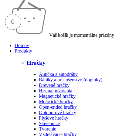
Váš košík je momentálne prázdny
Domov
Produkty
Hračky
Autíčka a autodráhy
Bábiky a príslušenstvo (doplnky)
Drevené hračky
Hry na povolania
Magnetické hračky
Motorické hračky
Open-ended hračky
Outdoorové hračky
Plyšové hračky
Stavebnice
Tvorenie
Vzdelávacie hračky