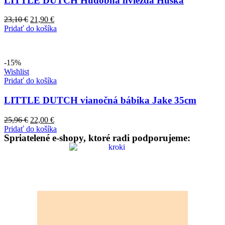
LITTLE DUTCH Hudobná hviezda Húska
Pôvodná
Aktuálna
23,10
€
21,90
€
cena
cena
Pridať do košíka
bola:
je:
23,10 €.
21,90 €.
-15%
Wishlist
Pridať do košíka
LITTLE DUTCH vianočná bábika Jake 35cm
Pôvodná
Aktuálna
25,96
€
22,00
€
cena
cena
Pridať do košíka
Spriatelené e-shopy, ktoré radi podporujeme:
bola:
je:
25,96 €.
22,00 €.