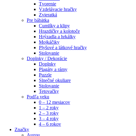
Tvorenie
Vzdelávacie hračky
Zvieratká
Pre bábätka
Cumlíky a klipy
Hrazdičky a kolotoče
Hrýzadla a hrkálky
Mojkáčiky
Plyšové a látkové hračky
Stolovanie
Doplnky / Dekorácie
Doplnky
Plagáty a rámy
Puzzle
Slnečné okuliare
Stolovanie
Tetovačky
Podľa veku
0 – 12 mesiacov
1 – 2 roky
2 – 3 roky
3 – 4 roky
4 – 6 rokov
Značky
Auzou